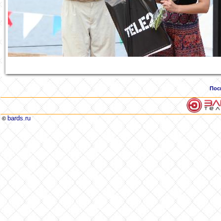
Пос
bards.ru
©