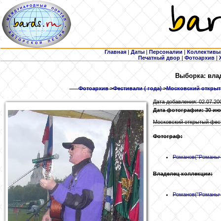
Главная
|
Даты
|
Персоналии
|
Коллективы
Печатный двор
|
Фотоархив
|
Выборка: вла
Фотоархив
>
Фестивали ( года)
>
Московский открыты
Дата добавления: 02.07.20
Дата фотографии: 30 ию
Московский открытый фест
Фотограф:
Романов
("Романыч
Владелец коллекции:
Романов
("Романыч