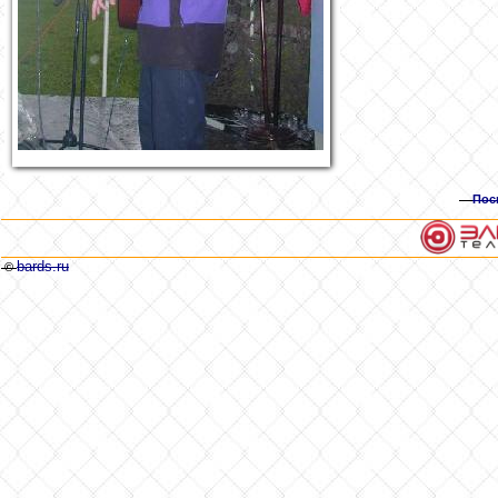
Пос
bards.ru
©