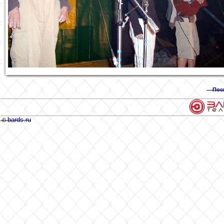
Пос
bards.ru
©