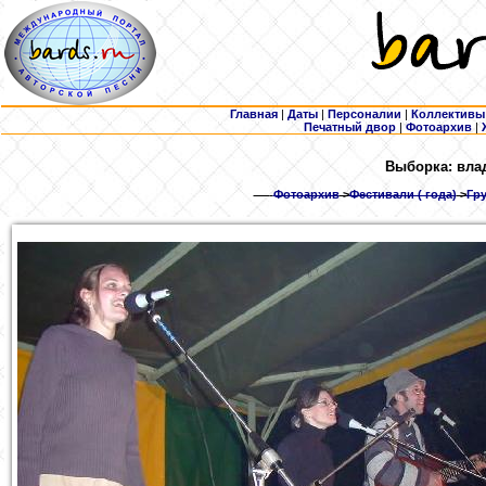
Главная
|
Даты
|
Персоналии
|
Коллективы
Печатный двор
|
Фотоархив
|
Выборка: вла
Фотоархив
>
Фестивали ( года)
>
Гру