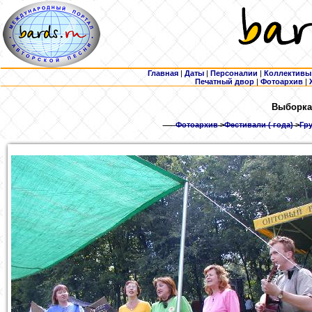
Главная
|
Даты
|
Персоналии
|
Коллективы
Печатный двор
|
Фотоархив
|
Выборка
Фотоархив
>
Фестивали ( года)
>
Гру