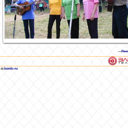
Пос
bards.ru
©