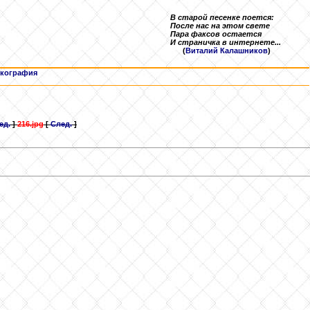
В старой песенке поется:
После нас на этом свете
Пара факсов остается
И страничка в интернете...
(
Виталий Калашников
)
кография
ед.
]
216.jpg
[
След.
]