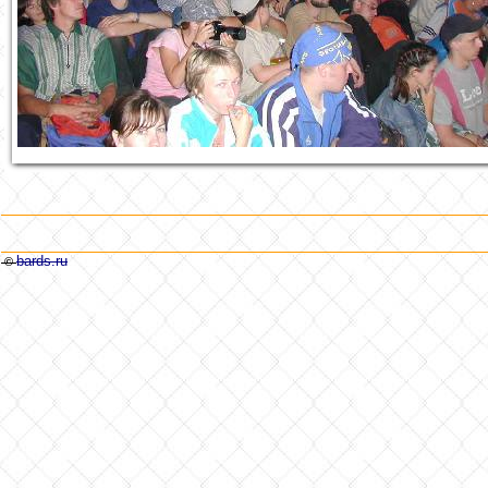
bards.ru
©