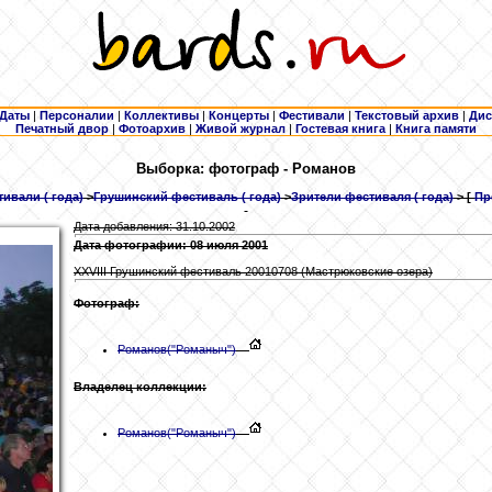
Даты
|
Персоналии
|
Коллективы
|
Концерты
|
Фестивали
|
Текстовый архив
|
Дис
Печатный двор
|
Фотоархив
|
Живой журнал
|
Гостевая книга
|
Книга памяти
Выборка: фотограф - Романов
тивали ( года)
>
Грушинский фестиваль ( года)
>
Зрители фестиваля ( года)
> [
Пр
Дата добавления: 31.10.2002
Дата фотографии: 08 июля 2001
XXVIII Грушинский фестиваль 20010708 (Мастрюковские озера)
Фотограф:
Романов
("Романыч")
Владелец коллекции:
Романов
("Романыч")