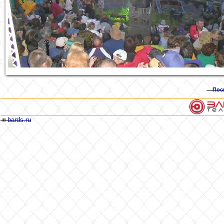
Пос
bards.ru
©