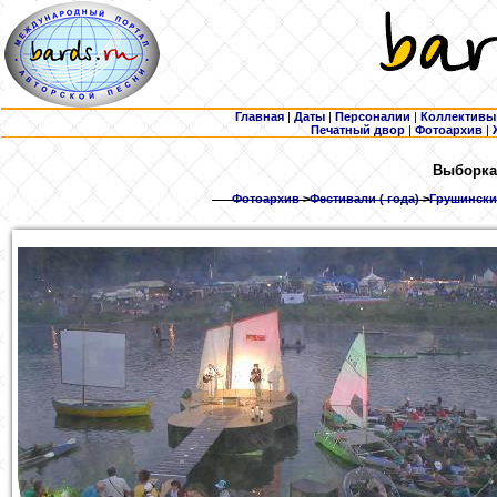
Главная
|
Даты
|
Персоналии
|
Коллективы
Печатный двор
|
Фотоархив
|
Выборка
Фотоархив
>
Фестивали ( года)
>
Грушински