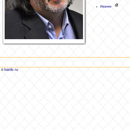
Иванюк
bards.ru
©