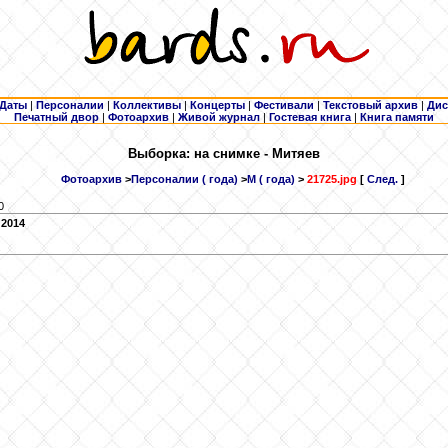
Даты
|
Персоналии
|
Коллективы
|
Концерты
|
Фестивали
|
Текстовый архив
|
Дис
Печатный двор
|
Фотоархив
|
Живой журнал
|
Гостевая книга
|
Книга памяти
Выборка: на снимке - Митяев
Фотоархив
>
Персоналии ( года)
>
М ( года)
>
21725.jpg
[
След.
]
0
 2014
.