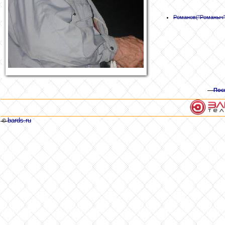
Романов
("Романыч"
Пос
bards.ru
©