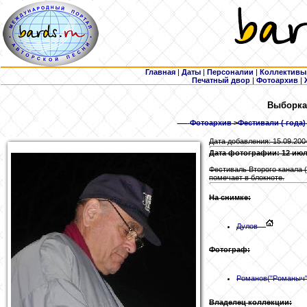
Главная
|
Даты
|
Персоналии
|
Коллективы
Печатный двор
|
Фотоархив
|
Выборка
Фотоархив
>
Фестивали ( года)
Дата добавления: 15.09.200
Дата фотографии: 12 июл
Фестиваль Второго канала 
помечает в блокноте.
На снимке:
Дулов
Фотограф:
Романов
("Романыч"
Владелец коллекции: