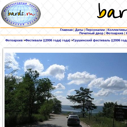
Главная
|
Даты
|
Персоналии
|
Коллективы
Печатный двор
|
Фотоархив
|
Фотоархив
>
Фестивали ((2006 года) года)
>
Грушинский фестиваль ((2006 года