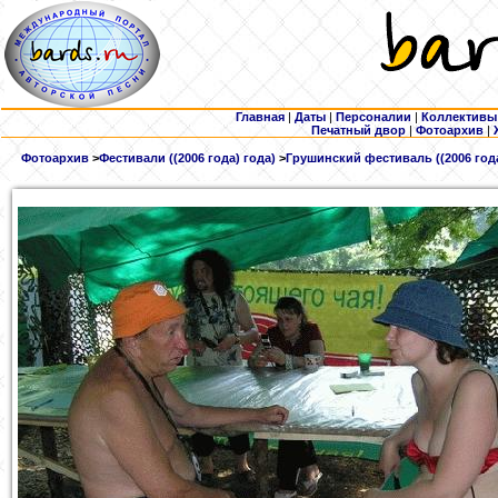
Главная
|
Даты
|
Персоналии
|
Коллективы
Печатный двор
|
Фотоархив
|
Фотоархив
>
Фестивали ((2006 года) года)
>
Грушинский фестиваль ((2006 года