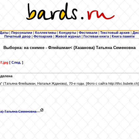
Даты
|
Персоналии
|
Коллективы
|
Концерты
|
Фестивали
|
Текстовый архив
|
Дис
Печатный двор
|
Фотоархив
|
Живой журнал
|
Гостевая книга
|
Книга памяти
Выборка: на снимке - Флейшман
< (Хазанова) Татьяна Семеновна
7.jpg
[
След.
]
еделена
 (Татьяна Флейшман, Наталья Жданова), 70-е годы. [Фото с сайта http://tfsc.bubele.ch]
ва) Татьяна Семеновна