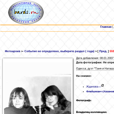
Главная
|
Фотоархив
>
- Событие не определено, выберите раздел ( года)
> [
Пред.
]
559
Дата добавления: 08.01.2007
Дата фотографии: Не опр
Одесса, дуэт "Таня и Наташа"
На снимке:
Жданова
Флейшман
< (Хазано
Фотограф:
Владелец коллекции: