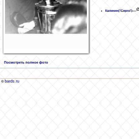
Калинин
("Серго")
Посмотреть полное фото
bards.ru
©