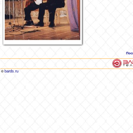
Пос
bards.ru
©