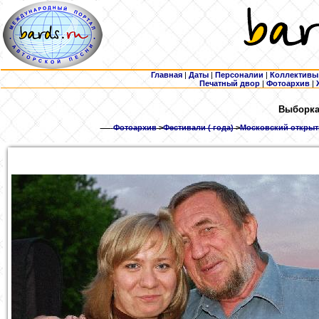
Главная
|
Даты
|
Персоналии
|
Коллективы
Печатный двор
|
Фотоархив
|
Выборка:
Фотоархив
>
Фестивали ( года)
>
Московский открыты