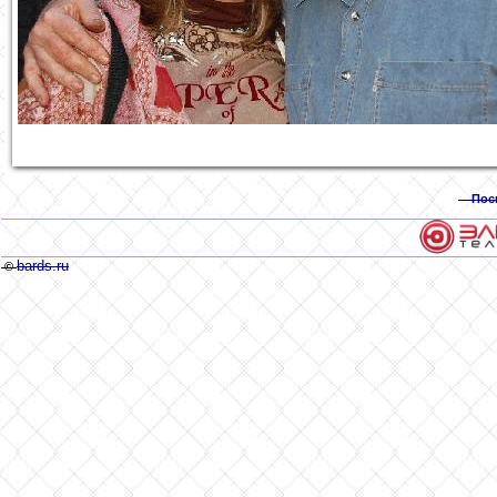
Пос
bards.ru
©