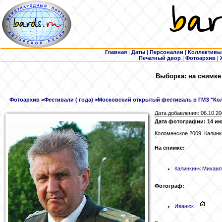
Главная
|
Даты
|
Персоналии
|
Коллективы
Печатный двор
|
Фотоархив
|
Выборка: на снимке
Фотоархив
>
Фестивали ( года)
>
Московский открытый фестиваль в ГМЗ "Кол
Дата добавления: 06.10.2
Дата фотографии: 14 ию
Коломенское 2009. Калинк
На снимке:
Калинкин
< Михаил
Фотограф:
Иванюк