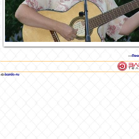
Пос
bards.ru
©