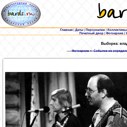
Главная
|
Даты
|
Персоналии
|
Коллективы
Печатный двор
|
Фотоархив
|
Выборка: вла
Фотоархив
>
- Событие не определе