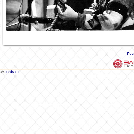
Пос
bards.ru
©