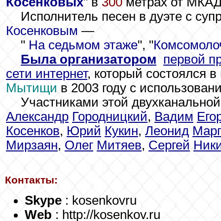
Косенковых
" в
300
метрах от МКА
Исполнитель песен в дуэте с суп
Косенковым
—
"
На седьмом этаже
", "
Комсомоло
Была организатором
.
первой п
сети интернет
, который состоялся в
Мытищи
в 2003 году с использован
Участниками этой двухканально
Александр
Городницкий
,
Вадим
Его
Косенков
,
Юрий
Кукин
,
Леонид
Марг
Мирзаян
,
Олег
Митяев
,
Сергей
Ник
Контакты:
Skype
: kosenkovru
Web
: http://kosenkov.ru