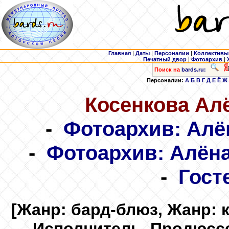
Главная
|
Даты
|
Персоналии
|
Коллективы
Печатный двор
|
Фотоархив
|
Поиск на
bards.ru:
Персоналии:
А
Б
В
Г
Д
Е
Ё
Ж
Косенкова
Алё
-
Фотоархив: Алё
-
Фотоархив: Алёна
-
Гост
[Жанр: бард-блюз, Жанр: 
Исполнитель, Продюссе