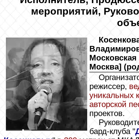
мероприятий, Руково
объ
Косенков
Владимировн
Московская 
Москва] (род
Организат
режиссер,
ве
уникальных 
авторской пе
проектов.
Руководит
бард-клуба "