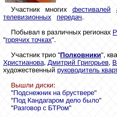
Участник
.
многих
.
фестивалей
.
телевизионных
.
передач
.
Побывал в различных регионах
Р
"
горячих точках
".
Участник трио "
Полковники
", кв
Христианова
,
Дмитрий Григорьев
,
В
художественный
руководитель квар
Вышли диски
:
"
Подснежник на бруствере
"
"
Под Кандагаром дело было
"
"
Разговор с БТРом
"