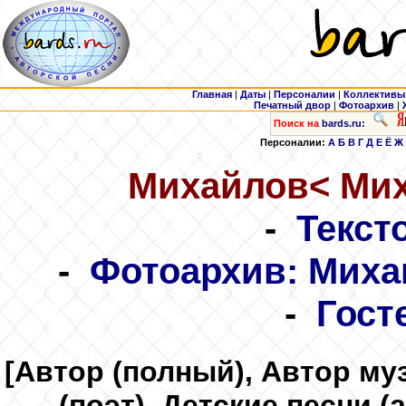
Главная
|
Даты
|
Персоналии
|
Коллективы
Печатный двор
|
Фотоархив
|
Поиск на
bards.ru:
Персоналии:
А
Б
В
Г
Д
Е
Ё
Ж
Михайлов
< Ми
-
Текст
-
Фотоархив: Миха
-
Гост
[Автор (полный), Автор му
(поэт), Детские песни 