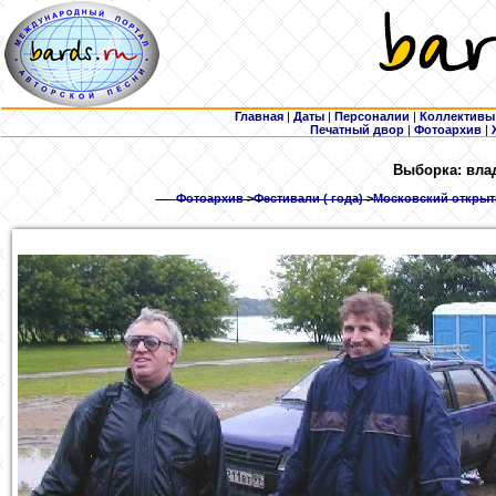
Главная
|
Даты
|
Персоналии
|
Коллективы
Печатный двор
|
Фотоархив
|
Выборка: вла
Фотоархив
>
Фестивали ( года)
>
Московский открыты