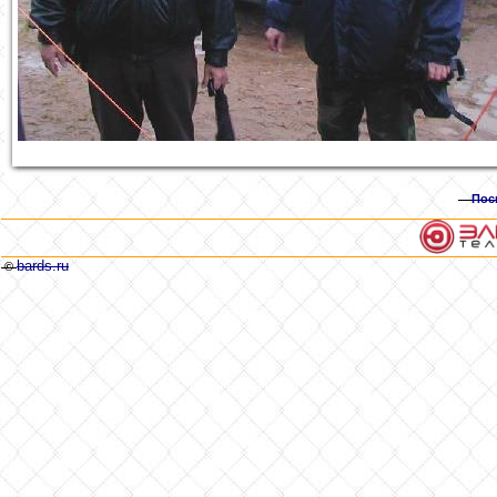
Пос
bards.ru
©