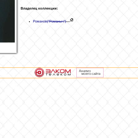
Владелец коллекции:
Романов
("Романыч")