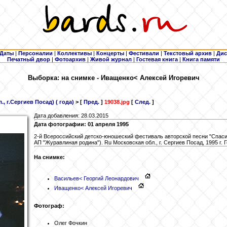
Даты
|
Персоналии
|
Коллективы
|
Концерты
|
Фестивали
|
Текстовый архив
|
Дис
Печатный двор
|
Фотоархив
|
Живой журнал
|
Гостевая книга
|
Книга памяти
Выборка: на снимке - Иващенко
< Алексей Игоревич
, г.Сергиев Посад) ( года)
> [
Пред.
]
19038.jpg
[
След.
]
Дата добавления: 28.03.2015
Дата фотографии: 01 апреля 1995
2-й Всероссийский детско-юношеский фестиваль авторской песни "Спаси
АП "Журавлиная родина"). Ru Московская обл., г. Сергиев Посад, 1995 г.
На снимке:
Васильев
< Георгий Леонардович
Иващенко
< Алексей Игоревич
Фотограф:
Олег Фочкин