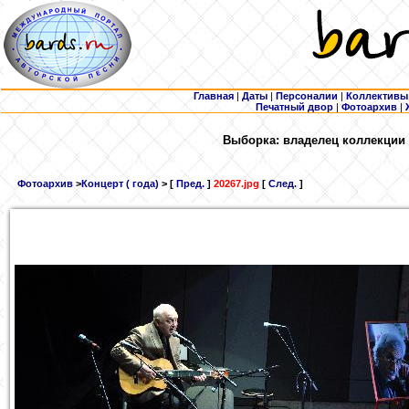
Главная
|
Даты
|
Персоналии
|
Коллективы
Печатный двор
|
Фотоархив
|
Выборка: владелец коллекции
Фотоархив
>
Концерт ( года)
> [
Пред.
]
20267.jpg
[
След.
]