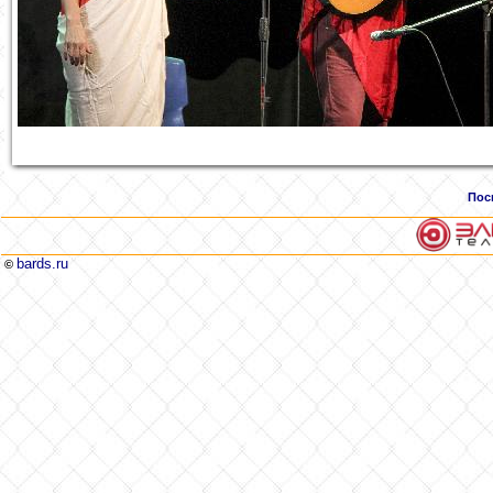
Пос
bards.ru
©