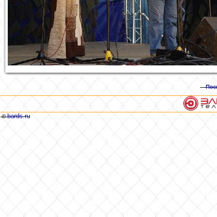
Пос
bards.ru
©