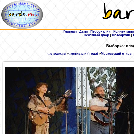
Главная
|
Даты
|
Персоналии
|
Коллективы
Печатный двор
|
Фотоархив
|
Выборка: вла
Фотоархив
>
Фестивали ( года)
>
Московский открыты