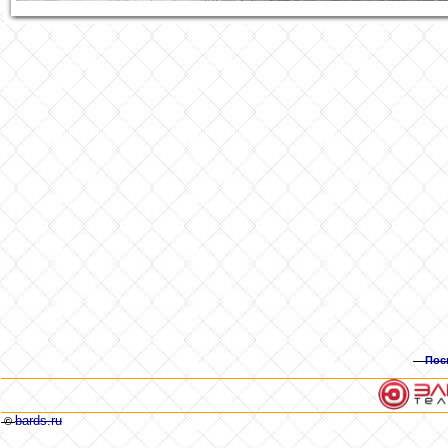
Пос
bards.ru
©