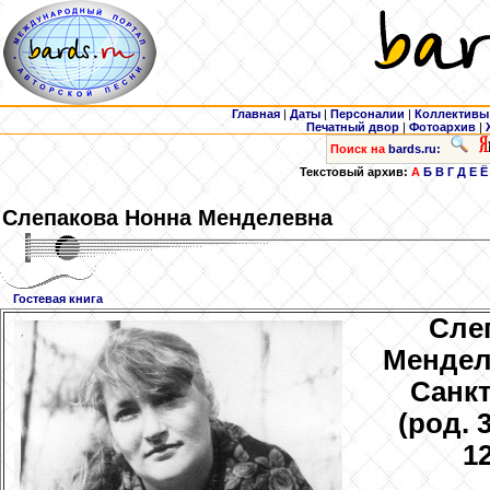
Главная
|
Даты
|
Персоналии
|
Коллективы
Печатный двор
|
Фотоархив
|
Поиск на
bards.ru:
Текстовый архив:
А
Б
В
Г
Д
Е
Ё
Слепакова
Нонна Менделевна
Гостевая книга
Сле
Менделе
Санкт
(род. 3
12