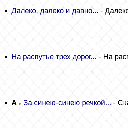
Далеко, далеко и давно...
- Далек
На распутье трех дорог...
- На рас
A
За синею-синею речкой...
- Ск