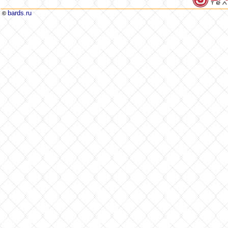
bards.ru
©