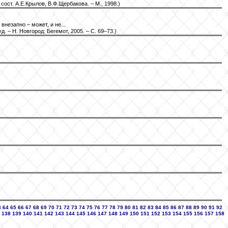
ост. А.Е.Крылов, В.Ф.Щербакова. – М., 1998.)
незапно – может, и не...
 – Н. Новгород: Бегемот, 2005. – С. 69–73.)
3
64
65
66
67
68
69
70
71
72
73
74
75
76
77
78
79
80
81
82
83
84
85
86
87
88
89
90
91
92
138
139
140
141
142
143
144
145
146
147
148
149
150
151
152
153
154
155
156
157
158