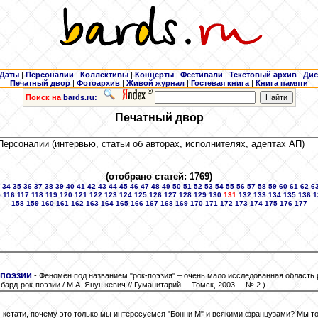
Даты
|
Персоналии
|
Коллективы
|
Концерты
|
Фестивали
|
Текстовый архив
|
Дис
Печатный двор
|
Фотоархив
|
Живой журнал
|
Гостевая книга
|
Книга памяти
Поиск на
bards.ru:
Печатный двор
(отобрано статей: 1769)
34
35
36
37
38
39
40
41
42
43
44
45
46
47
48
49
50
51
52
53
54
55
56
57
58
59
60
61
62
6
5
116
117
118
119
120
121
122
123
124
125
126
127
128
129
130
131
132
133
134
135
136
1
158
159
160
161
162
163
164
165
166
167
168
169
170
171
172
173
174
175
176
177
.
-поэзии
- Феномен под названием "рок-поэзия" – очень мало исследованная область р
рд-рок-поэзии / М.А. Янушкевич // Гуманитарий. – Томск, 2003. – № 2.)
И кстати, почему это только мы интересуемся "Бонни М" и всякими французами? Мы то