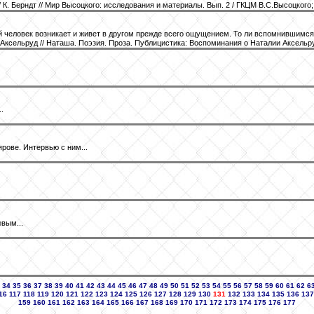
К. Берндт // Мир Высоцкого: исследования и материалы. Вып. 2 / ГКЦМ В.С.Высоцкого; с
 человек возникает и живет в другом прежде всего ощущением. То ли вспомнившимся в
 Аксельруд // Наташа. Поэзия. Проза. Публицистика: Воспоминания о Наталии Аксельруд.
.
рове. Интервью с ним...
вым...
34
35
36
37
38
39
40
41
42
43
44
45
46
47
48
49
50
51
52
53
54
55
56
57
58
59
60
61
62
6
16
117
118
119
120
121
122
123
124
125
126
127
128
129
130
131
132
133
134
135
136
137
159
160
161
162
163
164
165
166
167
168
169
170
171
172
173
174
175
176
177