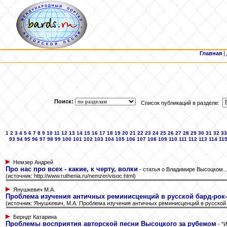
Главная
|
Поиск:
Список публикаций в разделе:
1
2
3
4
5
6
7
8
9
10
11
12
13
14
15
16
17
18
19
20
21
22
23
24
25
26
27
28
29
30
31
32
33
93
94
95
96
97
98
99
100
101
102
103
104
105
106
107
108
109
110
111
112
113
114
11
Немзер Андрей
Про нас про всех - какие, к черту, волки
- статья о Владимире Высоцком..
(источник: http://www.ruthenia.ru/nemzer/visoc.html)
Янушкевич М.А.
Проблема изучения античных реминисценций в русской бард-рок
(источник: Янушкевич, М.А. Проблема изучения античных реминисценций в русской ба
Берндт Катарина
Проблемы восприятия авторской песни Высоцкого за рубежом
- "