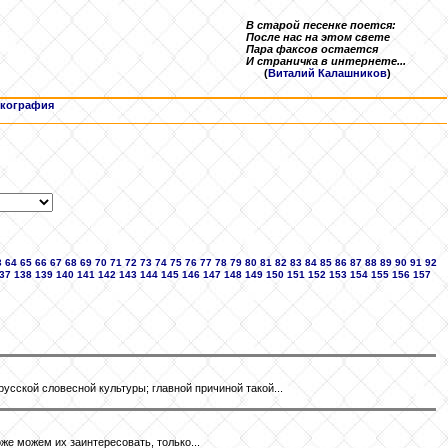
В старой песенке поется:
После нас на этом свете
Пара факсов остается
И страничка в интернете...
(
Виталий Калашников
)
кография
3
64
65
66
67
68
69
70
71
72
73
74
75
76
77
78
79
80
81
82
83
84
85
86
87
88
89
90
91
92
37
138
139
140
141
142
143
144
145
146
147
148
149
150
151
152
153
154
155
156
157
усской словесной культуры; главной причиной такой...
же можем их заинтересовать, только...