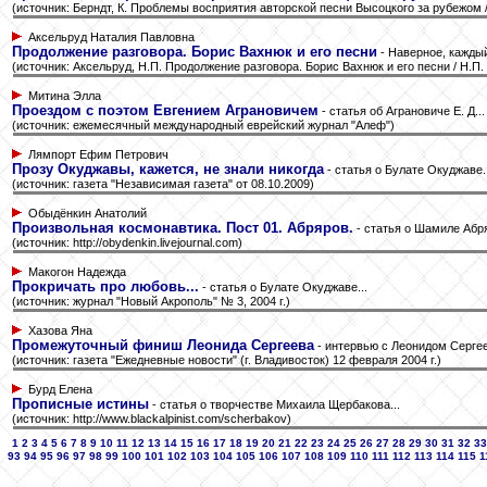
(источник: Берндт, К. Проблемы восприятия авторской песни Высоцкого за рубежом / 
Аксельруд
Наталия Павловна
Продолжение разговора. Борис Вахнюк и его песни
- Наверное, каждый
(источник: Аксельруд, Н.П. Продолжение разговора. Борис Вахнюк и его песни / Н.П.
Митина Элла
Проездом с поэтом Евгением Аграновичем
- статья об Аграновиче Е. Д...
(источник: ежемесячный международный еврейский журнал "Алеф")
Лямпорт Ефим Петрович
Прозу Окуджавы, кажется, не знали никогда
- статья о Булате Окуджаве..
(источник: газета "Независимая газета" от 08.10.2009)
Обыдёнкин Анатолий
Произвольная космонавтика. Пост 01. Абряров.
- статья о Шамиле Абря
(источник: http://obydenkin.livejournal.com)
Макогон Надежда
Прокричать про любовь...
- статья о Булате Окуджаве...
(источник: журнал "Новый Акрополь" № 3, 2004 г.)
Хазова Яна
Промежуточный финиш Леонида Сергеева
- интервью c Леонидом Сергее
(источник: газета "Ежедневные новости" (г. Владивосток) 12 февраля 2004 г.)
Бурд Елена
Прописные истины
- статья о творчестве Михаила Щербакова...
(источник: http://www.blackalpinist.com/scherbakov)
1
2
3
4
5
6
7
8
9
10
11
12
13
14
15
16
17
18
19
20
21
22
23
24
25
26
27
28
29
30
31
32
33
93
94
95
96
97
98
99
100
101
102
103
104
105
106
107
108
109
110
111
112
113
114
115
1