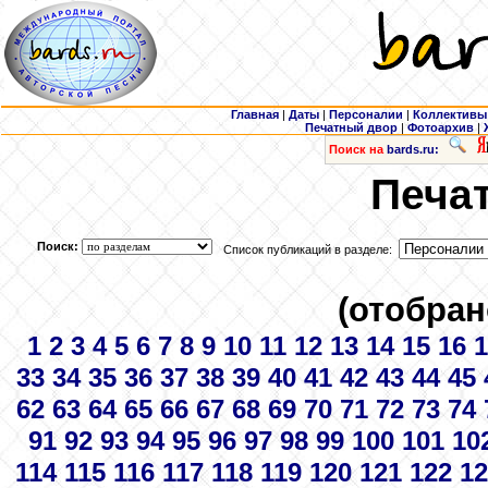
Главная
|
Даты
|
Персоналии
|
Коллективы
Печатный двор
|
Фотоархив
|
Поиск на
bards.ru:
Печа
Поиск:
Список публикаций в разделе:
(отобран
1
2
3
4
5
6
7
8
9
10
11
12
13
14
15
16
1
33
34
35
36
37
38
39
40
41
42
43
44
45
62
63
64
65
66
67
68
69
70
71
72
73
74
91
92
93
94
95
96
97
98
99
100
101
10
114
115
116
117
118
119
120
121
122
12