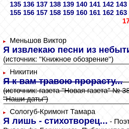
135
136
137
138
139
140
141
142
143
155
156
157
158
159
160
161
162
163
1
Меньшов Виктор
Я извлекаю песни из небыт
(источник: "Книжное обозрение")
Никитин
Я к вам травою прорасту...
-
(источник: газета "Новая газета" № 38
"Наши даты")
Сологуб-Кримонт Тамара
Я лишь - стихотворец...
- Поэ