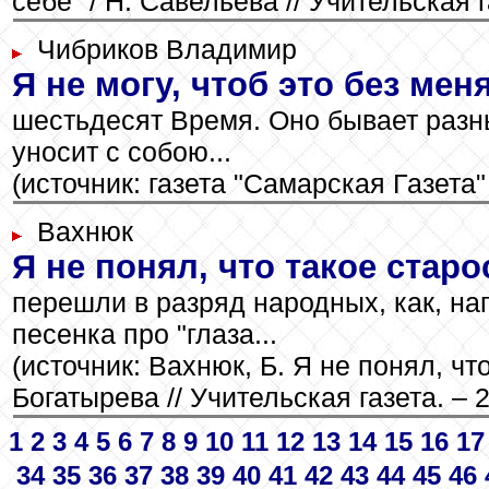
себе" / Н. Савельева // Учительская га
Чибриков Владимир
Я не могу, чтоб это без мен
шестьдесят Время. Оно бывает разны
уносит с собою...
(источник: газета "Самарская Газета
Вахнюк
Я не понял, что такое старо
перешли в разряд народных, как, на
песенка про "глаза...
(источник: Вахнюк, Б. Я не понял, чт
Богатырева // Учительская газета. – 2
1
2
3
4
5
6
7
8
9
10
11
12
13
14
15
16
17
34
35
36
37
38
39
40
41
42
43
44
45
46