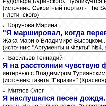
Рудольфа Баринского. Публикуется в 
(источник: Секретный портал - The S
Плетинского)
Корунова Марина
"Я маршировал, когда пере
Жака Мари о Владимире Высоцком..
(источник: "Аргументы и Факты" №4, я
Васильев Геннадий
Я на расстоянии чувствую 
интервью с Владимиром Туриянским.
(источник: газета "Евразия" (Краснояр
Митяев Олег
Я наслушался песен дождя..
песен. Но не только дождь "в светом