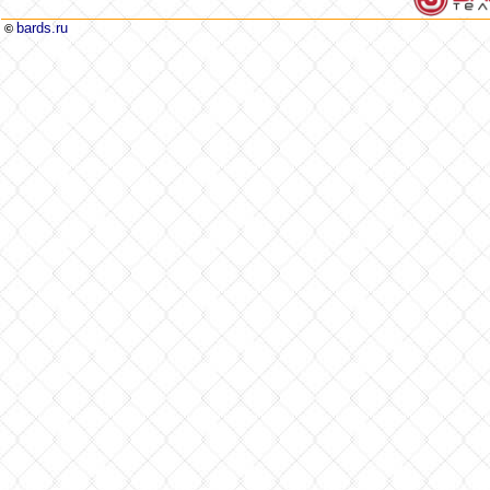
bards.ru
©