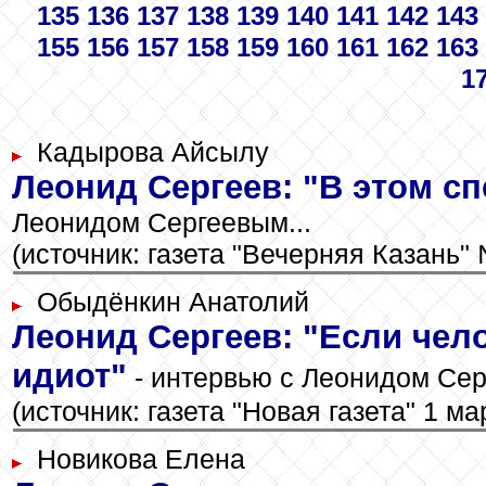
135
136
137
138
139
140
141
142
143
155
156
157
158
159
160
161
162
163
1
Кадырова Айсылу
Леонид Сергеев: "В этом спе
Леонидом Сергеевым...
(источник: газета "Вечерняя Казань" 
Обыдёнкин Анатолий
Леонид Сергеев: "Если чело
идиот"
- интервью с Леонидом Сер
(источник: газета "Новая газета" 1 мар
Новикова Елена