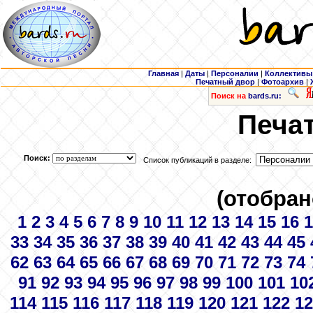
Главная
|
Даты
|
Персоналии
|
Коллективы
Печатный двор
|
Фотоархив
|
Поиск на
bards.ru:
Печа
Поиск:
Список публикаций в разделе:
(отобран
1
2
3
4
5
6
7
8
9
10
11
12
13
14
15
16
1
33
34
35
36
37
38
39
40
41
42
43
44
45
62
63
64
65
66
67
68
69
70
71
72
73
74
91
92
93
94
95
96
97
98
99
100
101
10
114
115
116
117
118
119
120
121
122
12