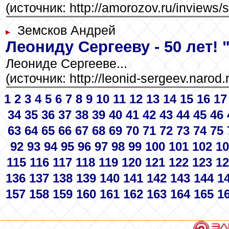
(источник: http://amorozov.ru/inviews/
Земсков Андрей
Леониду Сергееву - 50 лет! 
Леониде Сергееве...
(источник: http://leonid-sergeev.narod.
1
2
3
4
5
6
7
8
9
10
11
12
13
14
15
16
17
34
35
36
37
38
39
40
41
42
43
44
45
46
63
64
65
66
67
68
69
70
71
72
73
74
75
92
93
94
95
96
97
98
99
100
101
102
10
115
116
117
118
119
120
121
122
123
12
136
137
138
139
140
141
142
143
144
1
157
158
159
160
161
162
163
164
165
1