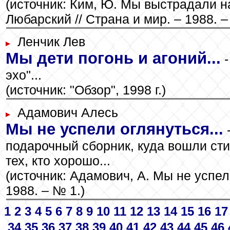
(источник: Ким, Ю. Мы выстрадали н
Любарский // Страна и мир. – 1988. –
Ленчик Лев
Мы дети погонь и агоний...
-
эхо"...
(источник: "Обзор", 1998 г.)
Адамович Алесь
Мы не успели оглянуться...
-
подарочный сборник, куда вошли с
тех, кто хорошо...
(источник: Адамович, А. Мы не успели 
1988. – № 1.)
1
2
3
4
5
6
7
8
9
10
11
12
13
14
15
16
17
34
35
36
37
38
39
40
41
42
43
44
45
46