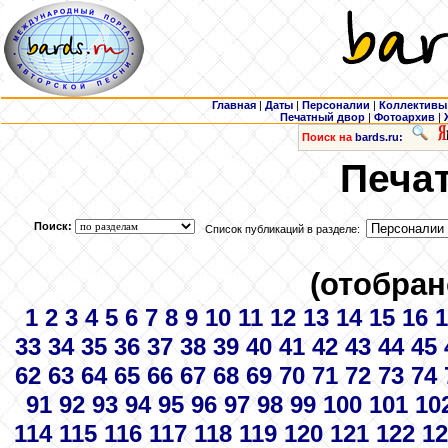
Главная
|
Даты
|
Персоналии
|
Коллективы
Печатный двор
|
Фотоархив
|
Поиск на
bards.ru:
Печа
Поиск:
Список публикаций в разделе:
(отобран
1
2
3
4
5
6
7
8
9
10
11
12
13
14
15
16
1
33
34
35
36
37
38
39
40
41
42
43
44
45
62
63
64
65
66
67
68
69
70
71
72
73
74
91
92
93
94
95
96
97
98
99
100
101
10
114
115
116
117
118
119
120
121
122
12