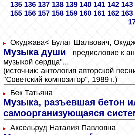
135
136
137
138
139
140
141
142
143
155
156
157
158
159
160
161
162
163
1
Окуджава
< Булат Шалвович, Окудж
Музыка души
- предисловие к а
музыкой сердца"...
(источник: антология авторской пес
"Советский композитор", 1989 г.)
Бек Татьяна
Музыка, разъевшая бетон и
самоорганизующаяся систе
Аксельруд
Наталия Павловна