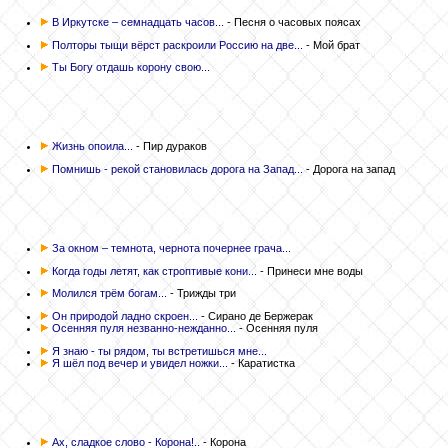
В Иркутске – семнадцать часов...
- Песня о часовых поясах
Полторы тыщи вёрст раскроили Россию на две...
- Мой брат
Ты Богу отдашь корону свою...
Жизнь опоила...
- Пир дураков
Помнишь - рекой становилась дорога на Запад...
- Дорога на запад
За окном – темнота, чернота почернее грача...
Когда годы летят, как строптивые кони...
- Принеси мне воды
Молился трём богам...
- Трижды три
Он природой ладно скроен...
- Сирано де Бержерак
Осенняя пуля незванно-нежданно...
- Осенняя пуля
Я знаю - ты рядом, ты встретишься мне...
Я шёл под вечер и увидел ножки...
- Каратистка
Ах, сладкое слово - Корона!..
- Корона