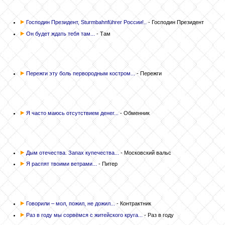
Господин Президент, Sturmbahnführer России!..
- Господин Президент
Он будет ждать тебя там...
- Там
Пережги эту боль первородным костром...
- Пережги
Я часто маюсь отсутствием денег...
- Обменник
Дым отечества. Запах купечества...
- Московский вальс
Я распят твоими ветрами...
- Питер
Говорили – мол, пожил, не дожил...
- Контрактник
Раз в году мы сорвёмся с житейского круга...
- Раз в году