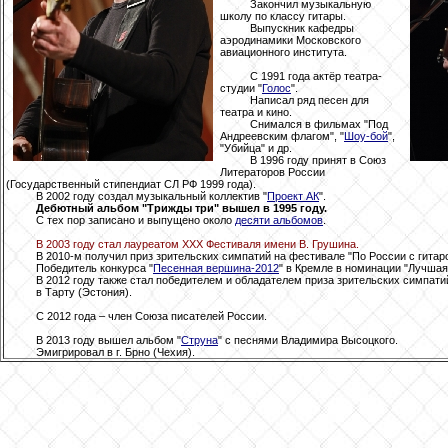
Закончил музыкальную
школу по классу гитары.
Выпускник кафедры
аэродинамики Московского
авиационного института.
С 1991 года актёр театра-
студии "
Голос
".
Написал ряд песен для
театра и кино.
Снимался в фильмах "Под
Андреевским флагом", "
Шоу-бой
",
"Убийца" и др.
В 1996 году принят в Союз
Литераторов России
(Государственный стипендиат СЛ РФ 1999 года).
В 2002 году создал музыкальный коллектив "
Проект АК
".
Дебютный альбом "Трижды три" вышел в 1995 году.
С тех пор записано и выпущено около
десяти альбомов
.
В 2003 году стал лауреатом ХХХ Фестиваля имени В. Грушина.
В 2010-м получил приз зрительских симпатий на фестивале "По России с гитаро
Победитель конкурса "
Песенная вершина-2012
" в Кремле в номинации "Лучшая
В 2012 году также стал победителем и обладателем приза зрительских симпати
в Тарту (Эстония).
С 2012 года – член Союза писателей России.
В 2013 году вышел альбом "
Струна
" с песнями Владимира Высоцкого.
Эмигрировал в г. Брно (Чехия).