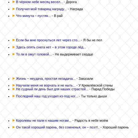
В чёрном небе месяц весел...
- Дорога
Получил мой товарищ награду...
- Награда
Что минута – пустяк...
- В рай
Если бы мне проснуться лет через сто...
- Я бы не пел
Здесь опять снега нет – в этом городе лёд...
То ли в омут головой...
- Не выдерживает сердце
Жизнь – неудача, простая незадача...
- Заказали
Научили меня не ворчать и не ныть...
- У Кремлёвской стены
Не судный ли день был для наших страстей...
- Парад Победы
Последний наш год уходил из-под ног...
- Ты только дыши
Королевы не пали к нашим ногам...
- Радость в небе моём
Он такой хороший парень, без сомненья, он – поэт!..
- Хороший парень