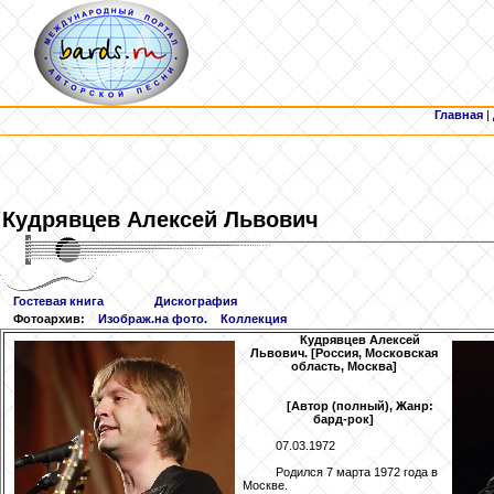
Главная
|
Кудрявцев
Алексей Львович
Гостевая книга
Дискография
Фотоархив:
Изображ.на фото.
Коллекция
Кудрявцев
Алексей
Львович. [Россия, Московская
область, Москва]
[Автор (полный), Жанр:
бард-рок]
07.03.1972
Родился 7 марта 1972 года в
Москве.