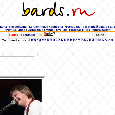
Даты
|
Персоналии
|
Коллективы
|
Концерты
|
Фестивали
|
Текстовый архив
|
Дис
Печатный двор
|
Фотоархив
|
Живой журнал
|
Гостевая книга
|
Книга памяти
Поиск на
bards.ru:
Текстовый архив:
А
Б
В
Г
Д
Е
Ё
Ж
З
И
К
Л
М
Н
О
П
Р
С
Т
У
Ф
Х
Ц
Ч
Ш
Щ
Ь
Э
Ю
Я