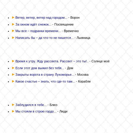
Ветер, ветер, ветер над городом...
- Ворон
За окном идёт снежок...
- Посвящение
Мы все – подранки времени...
- Времечко
Написать бы – да что-то не пишется...
- Лыжница
Время к утру. Жду рассвета. Рассвет – это ты!..
- Солнце моё
Если этот дом выжил без тебя...
- Дом
Закрыты ворота в страну Лукоморье...
- Москва
Какое счастье – знать, что где-то там...
- Корабли
Заблудился в тебе...
- Блюз
Мы стояли в строю гордо...
- Люди