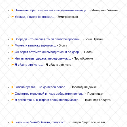
Помнишь, брат, как неслась переулками конница...
- Империя Сталина
Уезжал, и никто не плакал...
- Эмигрантская
Впереди – то ли свет, то ли сполохи просини...
- Брно. Туман.
Может, и выгляжу идиотом...
- В омут
Он берёт автомат, он выводит меня во двор...
- Палач
Что ты ноешь, дружок, перед сценою...
- Про общение
Я уйду в это лето...
- Я уйду в это лето
Голова пустая – не до песен вовсе...
- Новогодняя дочке
Слепотою молочной в глаза забирается вечер...
- Провинция
Я погиб очень быстро в своей первой атаке...
- Помяните солдата
Быть – не быть? Ответь, философ...
- Завтра будет всё не так