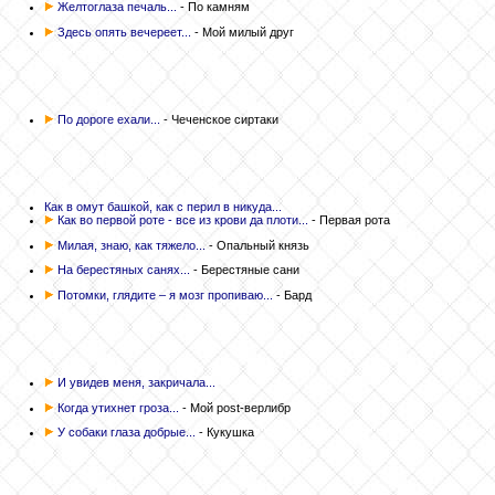
Желтоглаза печаль...
- По камням
Здесь опять вечереет...
- Мой милый друг
По дороге ехали...
- Чеченское сиртаки
Как в омут башкой, как с перил в никуда...
Как во первой роте - все из крови да плоти...
- Первая рота
Милая, знаю, как тяжело...
- Опальный князь
На берестяных санях...
- Берестяные сани
Потомки, глядите – я мозг пропиваю...
- Бард
И увидев меня, закричала...
Когда утихнет гроза...
- Мой post-верлибр
У собаки глаза добрые...
- Кукушка