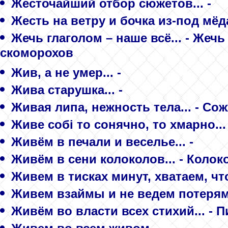
Жесточайший отбор сюжетов... -
Жесть на ветру и бочка из-под мёда.
Жечь глаголом – наше всё... - Жечь
скоморохов
Жив, а не умер... -
Жива старушка... -
Живая липа, нежность тела... - Со
Живе собі то сонячно, то хмарно.
Живём в печали и веселье... -
Живём в сени колоколов... - Колок
Живем в тисках минут, хватаем, что
Живем взаймы и не ведем потерям с
Живём во власти всех стихий... - 