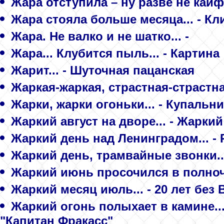
Жара отступила – ну разве не кайф
Жара стояла больше месяца... - Кл
Жара. Не валко и не шатко... -
Жара... Клубится пыль... - Картина
Жарит... - Шуточная пацанская
Жаркая-жаркая, страстная-страстная
Жарки, жарки огоньки... - Купальн
Жаркий август на дворе... - Жаркий
Жаркий день над Ленинградом... -
Жаркий день, трамвайные звонки..
Жаркий июнь просочился в полноч
Жаркий месяц июль... - 20 лет без
Жаркий огонь полыхает в камине...
"Капитан Фракасс"