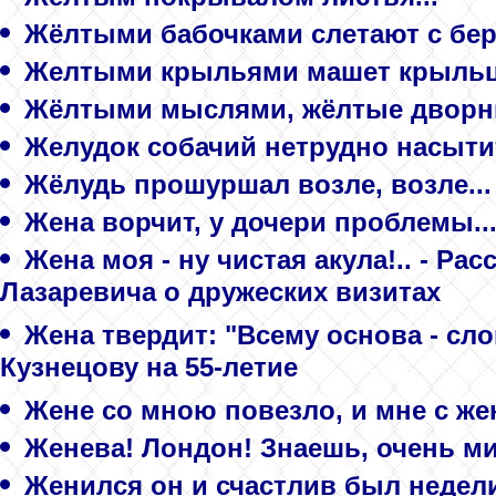
Жёлтыми бабочками слетают с бер
Желтыми крыльями машет крыльцо
Жёлтыми мыслями, жёлтые дворник
Желудок собачий нетрудно насытить
Жёлудь прошуршал возле, возле...
Жена ворчит, у дочери проблемы... 
Жена моя - ну чистая акула!.. - Р
Лазаревича о дружеских визитах
Жена твердит: "Всему основа - сл
Кузнецову на 55-летие
Жене со мною повезло, и мне с жен
Женева! Лондон! Знаешь, очень ми
Женился он и счастлив был недели 