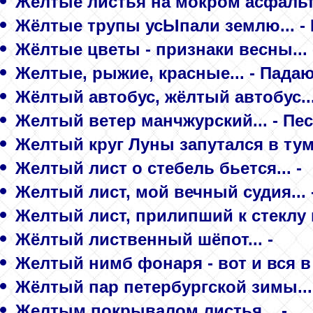
Желтые листья на мокром асфальте
Жёлтые трупы усЫпали землю... - 
Жёлтые цветы - признаки весны...
Желтые, рыжие, красные... - Пада
Жёлтый автобус, жёлтый автобус...
Желтый ветер манчжурский... - Пе
Желтый круг Луны запутался в тума
Желтый лист о стебель бьется... -
Желтый лист, мой вечный судия... 
Желтый лист, прилипший к стеклу в
Жёлтый лиственный шёпот... -
Желтый нимб фонаря - вот и вся в 
Жёлтый пар петербургской зимы...
Желтым покрывалом листья... -