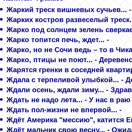
Жаркий треск вишневых сучьев... -
Жарких костров развеселый треск..
Жарко под солнцем зелень сверкае
Жарко топится печь, ждет... -
Жарко, но не Сочи ведь – то в Чика
Жарко, птицы не поют... - Деревен
Жарятся гренки в соседней квартире
Ждала с терпеливой улыбкой... - 
Ждали осень, ждали зиму... - Здрав
Ждать не надо лета... - У нас в раю
Ждать пол-жизни не впервой... -
Ждёт Америка "мессию", катится Ев
Ждёт мальчик свою весну... - Ожи