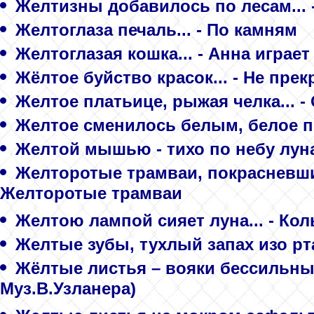
Желтизны добавилось по лесам... 
Желтоглаза печаль... - По камням
Желтоглазая кошка... - Анна играет
Жёлтое буйство красок... - Не пре
Желтое платьице, рыжая челка... -
Желтое сменилось белым, белое п
Желтой мышью - тихо по небу луна.
Желторотые трамваи, покрасневшие
Желторотые трамваи
Желтою лампой сияет луна... - Ко
Желтые зубы, тухлый запах изо рта
Жёлтые листья – вояки бессильные
Муз.В.Узланера)