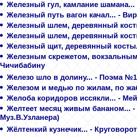
Железный гул, камлание шамана...
Железный путь вагон качал... - Ви
Железный шлем, деревянный косты
Железный шлем, деревянный косты
Железный щит, деревянный костыл
Железным скрежетом, вокзальным 
Чичибабину
Железо шло в долину... - Поэма №1
Железом и медью по жилам, по жа
Желоба коридоров иссякли... - Ме
Желтеет месяц живым бананом... 
Муз.В.Узланера)
Жёлтенкий кузнечик... - Круговоро