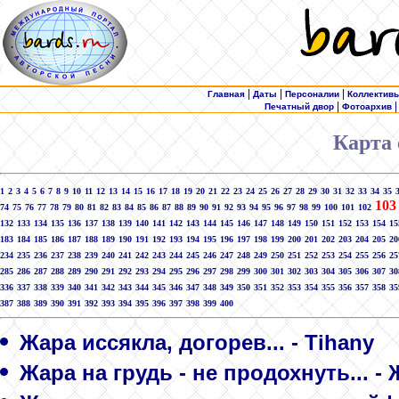
|
|
|
Главная
Даты
Персоналии
Коллектив
|
Печатный двор
Фотоархив
Карта 
1
2
3
4
5
6
7
8
9
10
11
12
13
14
15
16
17
18
19
20
21
22
23
24
25
26
27
28
29
30
31
32
33
34
35
103
74
75
76
77
78
79
80
81
82
83
84
85
86
87
88
89
90
91
92
93
94
95
96
97
98
99
100
101
102
132
133
134
135
136
137
138
139
140
141
142
143
144
145
146
147
148
149
150
151
152
153
154
15
183
184
185
186
187
188
189
190
191
192
193
194
195
196
197
198
199
200
201
202
203
204
205
20
234
235
236
237
238
239
240
241
242
243
244
245
246
247
248
249
250
251
252
253
254
255
256
25
285
286
287
288
289
290
291
292
293
294
295
296
297
298
299
300
301
302
303
304
305
306
307
30
336
337
338
339
340
341
342
343
344
345
346
347
348
349
350
351
352
353
354
355
356
357
358
35
387
388
389
390
391
392
393
394
395
396
397
398
399
400
Жара иссякла, догорев... - Tihany
Жара на грудь - не продохнуть... -