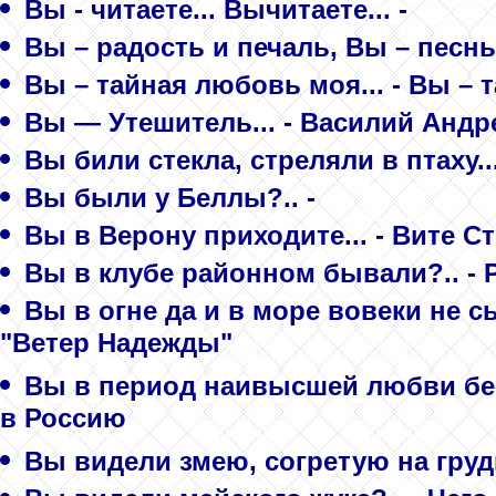
Вы - читаете... Вычитаете... -
Вы – радость и печаль, Вы – песнь 
Вы – тайная любовь моя... - Вы –
Вы — Утешитель... - Василий Андр
Вы били стекла, стреляли в птаху...
Вы были у Беллы?.. -
Вы в Верону приходите... - Вите С
Вы в клубе районном бывали?.. - 
Вы в огне да и в море вовеки не с
"Ветер Надежды"
Вы в период наивысшей любви бес
в Россию
Вы видели змею, согретую на груди