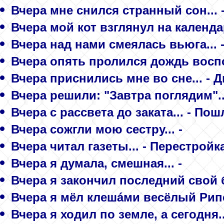
Вчера мне снился странный сон... 
Вчера мой кот взглянул на календа
Вчера над нами смеялась вьюга... 
Вчера опять пролился дождь воспо
Вчера приснились мне во сне... - 
Вчера решили: "Завтра поглядим"...
Вчера с рассвета до заката... - По
Вчера сожгли мою сестру... -
Вчера читал газеты... - Перестройк
Вчера я думала, смешная... -
Вчера я закончил последний свой бо
Вчера я мёл клешáми весёлый Рипе
Вчера я ходил по земле, а сегодня..