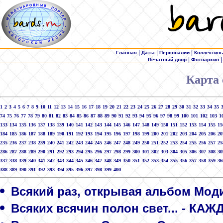
|
|
|
Главная
Даты
Персоналии
Коллектив
|
Печатный двор
Фотоархив
Карта 
1
2
3
4
5
6
7
8
9
10
11
12
13
14
15
16
17
18
19
20
21
22
23
24
25
26
27
28
29
30
31
32
33
34
35
74
75
76
77
78
79
80
81
82
83
84
85
86
87
88
89
90
91
92
93
94
95
96
97
98
99
100
101
102
103
1
133
134
135
136
137
138
139
140
141
142
143
144
145
146
147
148
149
150
151
152
153
154
155
15
184
185
186
187
188
189
190
191
192
193
194
195
196
197
198
199
200
201
202
203
204
205
206
20
235
236
237
238
239
240
241
242
243
244
245
246
247
248
249
250
251
252
253
254
255
256
257
25
286
287
288
289
290
291
292
293
294
295
296
297
298
299
300
301
302
303
304
305
306
307
308
30
337
338
339
340
341
342
343
344
345
346
347
348
349
350
351
352
353
354
355
356
357
358
359
36
388
389
390
391
392
393
394
395
396
397
398
399
400
Всякий раз, открывая альбом Мод
Всяких всячин полон свет... - КА