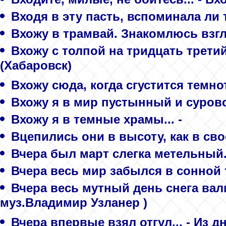
Входя в эту пасть, вспоминала ли т
Вхожу в трамвай. Знакомлюсь взгл
Вхожу с толпой на тридцать третий
(Хабаровск)
Вхожу сюда, когда сгустится темно
Вхожу я в мир пустынный и сурово.
Вхожу я в темные храмы... -
Вцепились они в высоту, как в свое
Вчера был март слегка метельный.
Вчера весь мир забылся в сонной т
Вчера весь мутный день снега вали
муз.Владимир Узланер )
Вчера впервые взял отгул... - Из д