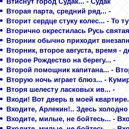
Втиснут город Судак... - Судак
Вторая парта, средний ряд... -
Вторит сердце стуку колес... - То ту
Вторично окрестилась Русь святая..
Вторник обычно приходит внезапне
Вторник, второе августа, время - де
Второе Рождество на берегу... -
Второй помощник капитана... - В
Вторую ночь играет блюз... - Кумир
Вторя шелесту ласковых ив... -
Входи! Вот дверь в моей квартире..
Входите, Арлекин!.. Здесь холодно 
Входите, милые, не бойтесь... - В
Входите, милые, не бойтесь... - Вх