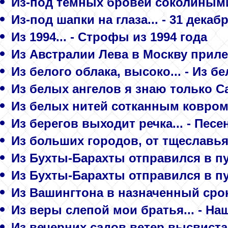
Из-под тёмных бровей соколиными
Из-под шапки на глаза... - 31 декаб
Из 1994... - Строфы из 1994 года
Из Австралии Лева в Москву прилет
Из белого облака, высоко... - Из бе
Из белых ангелов я знаю только С
Из белых нитей сотканным ковром.
Из берегов выходит речка... - Песе
Из больших городов, от тщеславья и
Из Бухты-Барахты отправился в пут
Из Бухты-Барахты отправился в пу
Из Вашингтона в назначенный срок.
Из веры слепой мои братья... - На
Из вечерних садов ветер высвистал 