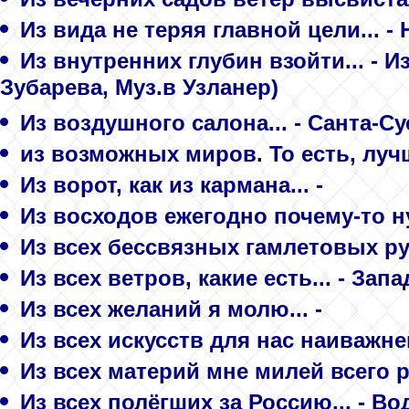
Из вида не теряя главной цели... -
Из внутренних глубин взойти... - 
Зубарева, Муз.в Узланер)
Из воздушного салона... - Санта-С
из возможных миров. То есть, лучш
Из ворот, как из кармана... -
Из восходов ежегодно почему-то нуж
Из всех бессвязных гамлетовых рун
Из всех ветров, какие есть... - За
Из всех желаний я молю... -
Из всех искусств для нас наиважн
Из всех материй мне милей всего р
Из всех полёгших за Россию... - Во