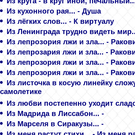
Из круга - в круг иной, печальный.
Из кухонного рая... - Душа
Из лёгких слов... - К виртуалу
Из Ленинграда трудно видеть мир...
Из лепрозoрия лжи и зла... - Рако
Из лепрозария лжи и зла... - Рако
Из лепрозория лжи и зла... - Раков
Из лепрозория лжи и зла... - Раков
Из листочка в косую линейку сложу
самолетике
Из любви постепенно уходит сладос
Из Мадрида в Лиссабон... -
Из Марселя в Сиракузы... -
Из меня растут стихи... - Из меня р