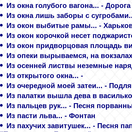
Из окна голубого вагона... - Дорога
Из окна лишь заборы с сугробами...
Из окон выбитые рамы... - Харьков
Из окон корочкой несет поджаристой
Из окон придворцовая площадь вид
Из опеки вырываемся, на вокзалах 
Из осенней листвы неземные наряд
Из открытого окна... -
Из очередной моей затеи... - Подл
Из палатки вышла дева в васильков
Из пальцев рук... - Песня порванн
Из пасти льва... - Фонтан
Из пахучих завитушек... - Песня п