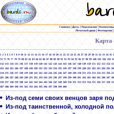
|
|
|
Главная
Даты
Персоналии
Коллектив
|
Печатный двор
Фотоархив
Карта 
1
2
3
4
5
6
7
8
9
10
11
12
13
14
15
16
17
18
19
20
21
22
23
24
25
26
27
28
29
30
31
32
33
34
35
74
75
76
77
78
79
80
81
82
83
84
85
86
87
88
89
90
91
92
93
94
95
96
97
98
99
100
101
102
103
1
132
133
134
135
136
137
138
139
140
141
142
143
144
145
146
147
148
149
150
151
152
153
154
15
183
184
185
186
187
188
189
190
191
192
193
194
195
196
197
198
199
200
201
202
203
204
205
20
234
235
236
237
238
239
240
241
242
243
244
245
246
247
248
249
250
251
252
253
254
255
256
25
285
286
287
288
289
290
291
292
293
294
295
296
297
298
299
300
301
302
303
304
305
306
307
30
336
337
338
339
340
341
342
343
344
345
346
347
348
349
350
351
352
353
354
355
356
357
358
35
387
388
389
390
391
392
393
394
395
396
397
398
399
400
Из-под семи своих венцов заря под
Из-под таинственной, холодной пол