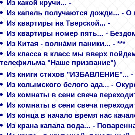
Из какой кручи... -
Из капель получаются дожди... - О
Из квартиры на Тверской... -
Из квартиры номер пять... - Безд
Из Китая - волна́ми паники... - ***
Из класса в класс мы вверх пойдем,
телефильма "Наше призвание")
Из книги стихов "ИЗБАВЛЕНИЕ"... -
Из колымского белого ада... - Окур
Из комнаты в сени свеча переходит 
Из комнаты в сени свеча переходит.
Из конца в начало время нас качало
Из крана капала вода... - Поваренн