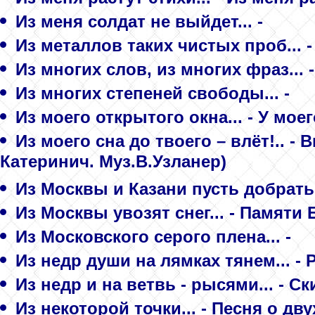
Из меня солдат не выйдет... -
Из металлов таких чистых проб... 
Из многих слов, из многих фраз... 
Из многих степеней свободы... -
Из моего открытого окна... - У мое
Из моего сна до твоего – влёт!.. -
Катеринич. Муз.В.Узланер)
Из Москвы и Казани пусть добратьс
Из Москвы увозят снег... - Памяти
Из Московского серого плена... -
Из недр души на лямках тянем... -
Из недр и на ветвь - рысями... - С
Из некоторой точки... - Песня о дв