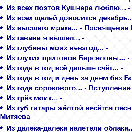
Из всех поэтов Кушнера люблю... -
Из всех щелей доносится декабрь..
Из высшего мрака... - Посвящение
Из гавани я вышел... -
Из глубины моих невзгод... -
Из глухих притонов Барселоны... 
Из года в год всё дальше счёт... -
Из года в год и день за днем без Бо
Из года сорокового... - Вступление
Из грёз моих... -
Из губ гитары жёлтой несётся песня
Митяева
Из далёка-далека налетели облака...