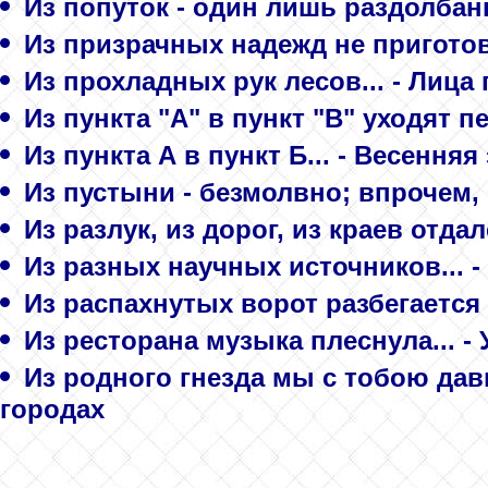
Из попуток - один лишь раздолбанн
Из призрачных надежд не приготов
Из прохладных рук лесов... - Лица
Из пункта "A" в пункт "B" уходят пе
Из пункта А в пункт Б... - Весення
Из пустыни - безмолвно; впрочем, н
Из разлук, из дорог, из краев отда
Из разных научных источников... 
Из распахнутых ворот разбегается 
Из ресторана музыка плеснула... -
Из родного гнезда мы с тобою давн
городах