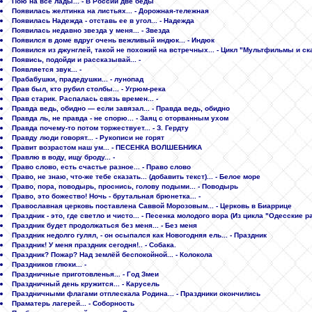
Пою на все лады... - В России две беды
Появилась желтинка на листьях... - Дорожная-тележная
Появилась Надежда - отставь ее в угол... - Надежда
Появилась недавно звезда у меня... - Звезда
Появился в доме вдруг очень вежливый индюк... - Индюк
Появился из джунглей, такой не похожий на встречных... - Цикл "Мультфильмы и ска
Появись, подойди и рассказывай... -
Появляется звук... -
Прабабушки, прадедушки... - лунопад
Прав был, кто рубил столбы... - Угрюм-река
Прав старик. Распалась связь времен... -
Правда ведь, обидно — если завязал... - Правда ведь, обидно
Правда ль, не правда - не спорю... - Заяц с оторванным ухом
Правда почему-то потом торжествует... - З. Гердту
Правду люди говорят... - Рукописи не горят
Правит возрастом наш ум... - ПЕСЕНКА ВОЛШЕБНИКА
Правлю в воду, ищу броду... -
Право слово, есть счастье разное... - Право слово
Право, не знаю, что-же тебе сказать... (добавить текст)... - Белое море
Право, пора, поводырь, проснись, голову подыми... - Поводырь
Право, это божество! Ночь - брутальная брюнетка... -
Православная церковь поставлена Саввой Морозовым... - Церковь в Биаррице
Праздник - это, где светло и чисто... - Песенка молодого вора (Из цикла "Одесские 
Праздник будет продолжаться без меня... - Без меня
Праздник недолго гулял, - он осыпался как Новогодняя ель... - Праздник
Праздник! У меня праздник сегодня!.. - Собака.
Праздник? Пожар? Над землёй беспокойной... - Колокола
Праздников глюки... -
Праздничные приготовленья... - Год Змеи
Праздничный день кружится... - Карусель
Праздничными флагами отплескала Родина... - Праздники окончились
Праматерь лагерей... - Соборность