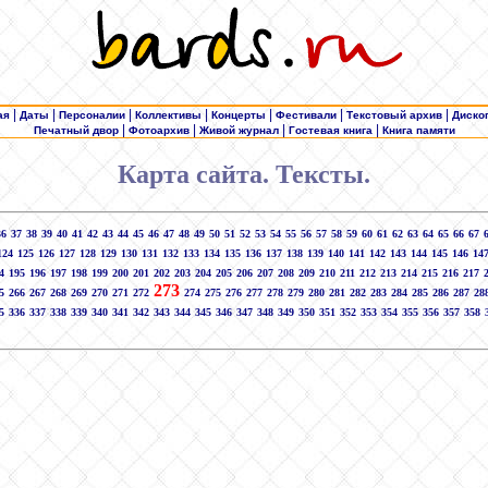
|
|
|
|
|
|
|
ая
Даты
Персоналии
Коллективы
Концерты
Фестивали
Текстовый архив
Диско
|
|
|
|
Печатный двор
Фотоархив
Живой журнал
Гостевая книга
Книга памяти
Карта сайта. Тексты.
36
37
38
39
40
41
42
43
44
45
46
47
48
49
50
51
52
53
54
55
56
57
58
59
60
61
62
63
64
65
66
67
124
125
126
127
128
129
130
131
132
133
134
135
136
137
138
139
140
141
142
143
144
145
146
14
4
195
196
197
198
199
200
201
202
203
204
205
206
207
208
209
210
211
212
213
214
215
216
217
273
5
266
267
268
269
270
271
272
274
275
276
277
278
279
280
281
282
283
284
285
286
287
28
5
336
337
338
339
340
341
342
343
344
345
346
347
348
349
350
351
352
353
354
355
356
357
358