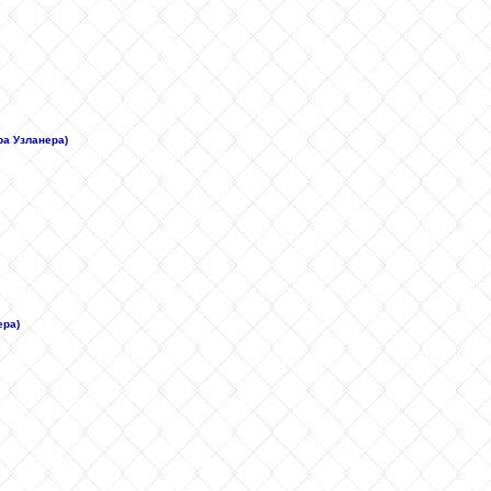
рa Узланерa)
ера)