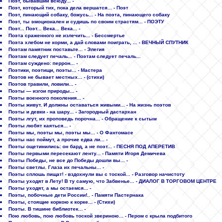
Поэт, бывавший всюду... -
Поэт, который тих, пока дела вершатся... - Поэт
Поэт, пинающий собаку, божусь... - На поэта, пинающего собаку
Поэт, ты эмоционален и судишь по своим страстям... - ПОЭТУ
Поэт... Поэт... Века... Века... -
Поэта сраженного не излечить... - Бессмертье
Поэта хлебом не корми, а дай словами поиграть, ... - ВЕЧНЫЙ СПУТНИК
Поэтам памятник поставьте... - Элегия
Поэтам следует печаль... - Поэтам следует печаль...
Поэтам суждено: перрон... -
Поэтики, поэтищи, поэты... - Мастера
Поэтов не бывает местных... - (стихи)
Поэтов травили, ловили... -
Поэты — изгои природы... -
Поэты военного поколения... -
Поэты живут. И должны оставаться живыми... - На жизнь поэтов
Поэты и девки - на шару... - Загородный дастархан
Поэты лгут, их проповедь порочна... - Обращение к сытым
Поэты любят каяться... -
Поэты мы, поэты мы, поэты мы... - О Фантомасе
Поэты нас поймут, а прочие едва ли... -
Поэты ощетинились: он бард, а не поэт... - ПЕСНЯ ПОД АПЕРЕТИВ
Поэты первыми пересекают ленту... - Памяти Игоря Демичева
Поэты Победы, не все до Победы дошли вы... -
Поэты светлы. Глаза их печальны... -
Поэты сплошь пищат! - вздохнули вы с тоской... - Разговор начистоту
Поэты уходят в Лету! В ту самую, что Забвенье... - ДИАЛОГ В ТОРГОВОМ ЦЕНТРЕ
Поэты уходят, а мы остаемся... -
Поэты, побочные дети России!.. - Памяти Пастернака
Поэты, стоящие коркою к корке... - (Стихи)
Поэты. В тишине библиотек... -
Пою любовь, пою любовь тоской звериною... - Пером с крыла подбитого