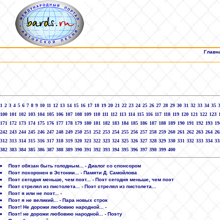
Главн
1
2
3
4
5
6
7
8
9
10
11
12
13
14
15
16
17
18
19
20
21
22
23
24
25
26
27
28
29
30
31
32
33
34
35
100
101
102
103
104
105
106
107
108
109
110
111
112
113
114
115
116
117
118
119
120
121
122
123
171
172
173
174
175
176
177
178
179
180
181
182
183
184
185
186
187
188
189
190
191
192
193
19
242
243
244
245
246
247
248
249
250
251
252
253
254
255
256
257
258
259
260
261
262
263
264
26
312
313
314
315
316
317
318
319
320
321
322
323
324
325
326
327
328
329
330
331
332
333
334
33
382
383
384
385
386
387
388
389
390
391
392
393
394
395
396
397
398
399
400
Поэт обязан быть голодным... - Диалог со спонсором
Поэт похоронен в Эстонии... - Памяти Д. Самойлова
Поэт сегодня меньше, чем поэт... - Поэт сегодня меньше, чем поэт
Поэт стрелял из пистолета... - Поэт стрелял из пистолета...
Поэт я или не поэт... -
Поэт я не великий... - Пара новых строк
Поэт! Не дорожи любовию народной... -
Поэт! не дорожи любовию народной... - Поэту