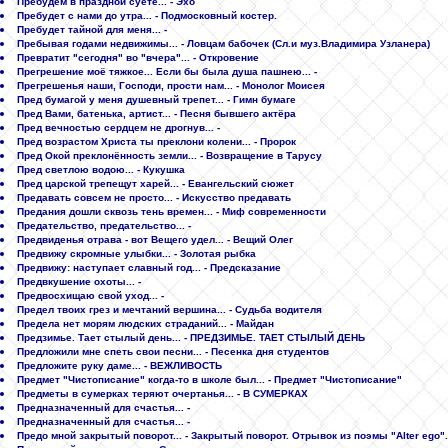
Пребудем в праздной суете... - Эхо
Пребудет с нами до утра... - Подмосковный костер.
Пребудет тайной для меня... -
Пребывая годами недвижимы... - Ловцам бабочек (Сл.и муз.Владимирa Узланерa)
Превратит "сегодня" во "вчера"... - Откровение
Прегрешение моё тяжкое... Если бы была душа пашнею... -
Прегрешенья наши, Господи, прости нам... - Монолог Моисея
Пред бумагой у меня душевный трепет... - Гимн бумаге
Пред Вами, батенька, артист... - Песня бывшего актёра
Пред вечностью сердцем не дрогнув... -
Пред возрастом Христа ты преклони колени... - Пророк
Пред Окой преклонённость земли... - Возвращение в Тарусу
Пред светлою водою... - Кукушка
Пред царской трепещут харей... - Евангельский сюжет
Предавать совсем не просто... - Искусство предавать
Предания дошли сквозь тень времен... - Миф современности
Предательство, предательство... -
Предвиденья отрава - вот Вещего удел... - Вещий Олег
Предвижу скромные улыбки... - Золотая рыбка
Предвижу: наступает славный год... - Предсказание
Предвкушение охоты... -
Предвосхищаю свой уход... -
Предел твоих грез и мечтаний вершина... - Судьба водителя
Предела нет морям людских страданий... - Майдан
Предзимье. Тает стылый день... - ПРЕДЗИМЬЕ. ТАЕТ СТЫЛЫЙ ДЕНЬ
Предложили мне спеть свои песни... - Песенка дня студентов
Предложите руку даме... - ВЕЖЛИВОСТЬ
Предмет "Чистописание" когда-то в школе был... - Предмет "Чистописание"
Предметы в сумерках теряют очертанья... - В СУМЕРКАХ
Предназначенный для счастья... -
Предназначенный для счастья... -
Предо мной закрытый поворот... - Закрытый поворот. Отрывок из поэмы "Alter ego".