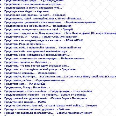
Предо мной сидит судья... - Суд над судьями
Предо мною - слов рассыпанный хрусталь... -
Предопределен, а значит, определен путь... -
Предощущение беды... - Херсонес
Предписано нам, братцы, на роду... - Гороскоп
Предположим, герой - молодой человек, холостой кавалер... -
Председатель правлений и член комитетов... - Герой нашего времени
Предсказания всё же сбываются... - Предсказания
Представая перед нами в ипостаси иной... - Прощай
Представить трудно тётю Зину в лимузине... - Тётя Зина и другие (Сл.и муз.Владими
Представлюсь. Я — Сова... - Пролог Совы Уленшпигеля
Представь - ты когда-то рождался на свете... - РЕКА ЖИЗНИ
Представь Россию без бичей... -
Представь себе, с повинной я пришёл... - Повинный сонет
Представь себе: неподвижный тяжёлый воздух... -
Представь себе: неподвижный тяжёлый воздух... -
Представь, в эти чистые тихие городки... - Рейнские стансы
Представь, зависит от Мужчины... -
Представь, что наш костер вдруг освещает зал... -
Представь, что ты идёшь по этой улице... - Представь
Представьте женщину... - Основа жизни
Представьте, Вы вчера... - Вы снились мне...(Сл.Светланы Мангутовой, Муз.В.Узлан
Представьте, ребята... - Стращалка-отвечалка
Предстоит нам... - ТАК ВПЕРЁД !
Предтечинск, Лоскут, Богашёво... -
Предупреждаю - стихи о любви... - Предупреждаю - стихи о любви
Предупреждение: соврёте – не поверят... - Бумага от Воланда
Предутренний час драгоценный... - Памяти Бориса Пастернака
Предутренняя тишина... - МАМА
Предчуствуя горечь гонений, на грани гражданской войны... - Уходите
Прежде – зеленые, жадные, дружные... - Бабочки.
Прежде чем садиться за клавиатуру... - Советы грамотному юзеру