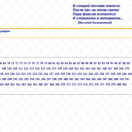
В старой песенке поется:
После нас на этом свете
Пара факсов остается
И страничка в интернете...
(
)
Виталий Калашников
графия
68
69
70
71
72
73
74
75
76
77
78
79
80
81
82
83
84
85
86
87
88
89
90
91
92
93
94
95
96
97
98
99
7
148
149
150
151
152
153
154
155
156
157
158
159
160
161
162
163
164
165
166
167
168
169
170
218
219
220
221
222
223
224
225
226
227
228
229
230
231
232
233
234
235
236
237
238
239
240
241
8
289
290
291
292
293
294
295
296
297
298
299
300
301
302
303
304
305
306
307
308
309
310
311
359
360
361
362
363
364
365
366
367
368
369
370
371
372
373
374
375
376
377
378
379
380
381