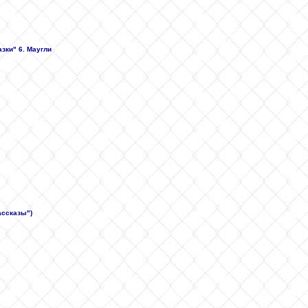
зки" 6. Маугли
рассказы")