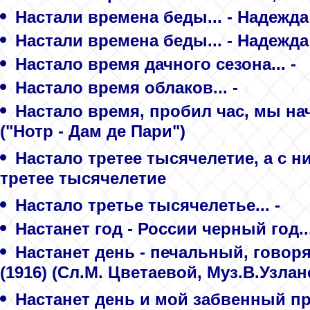
Настали времена беды... - Надежда
Настали времена беды... - Надежда
Настало время дачного сезона... -
Настало время облаков... -
Настало время, пробил час, мы на
("Нотр - Дам де Пари")
Настало третее тысячелетие, а с н
третее тысячелетие
Настало третье тысячелетье... -
Настанет год - России черный год..
Настанет день - печальный, говорят
(1916) (Сл.М. Цветаевой, Муз.В.Узлан
Настанет день и мой забвенный пра