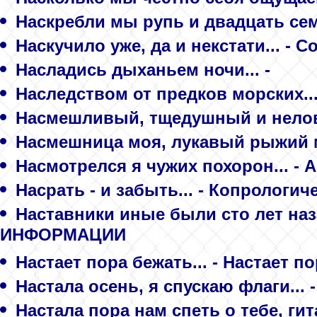
Наскребли мы рупь и двадцать сем
Наскучило уже, да и некстати... - С
Насладись дыханьем ночи... -
Наследством от предков морских...
Насмешливый, тщедушный и неловк
Насмешница моя, лукавый рыжий ма
Насмотрелся я чужих похорон... - 
Насрать - и забыть... - Копрологич
Наставники иные были сто лет наз
ИНФОРМАЦИИ
Настает пора бежать... - Настает п
Настала осень, я спускаю флаги... 
Настала пора нам спеть о тебе, гита