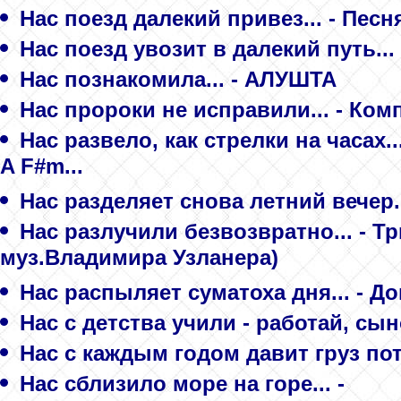
Нас поезд далекий привез... - Пес
Нас поезд увозит в далекий путь...
Нас познакомила... - АЛУШТА
Нас пророки не исправили... - Ком
Нас развело, как стрелки на часах..
A F#m...
Нас разделяет снова летний вечер.
Нас разлучили безвозвратно... - Т
муз.Владимирa Узланерa)
Нас распыляет суматоха дня... - 
Нас с детства учили - работай, сын
Нас с каждым годом давит груз по
Нас сблизило море на горе... -