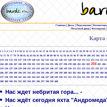
|
|
|
Главная
Даты
Персоналии
Коллектив
|
Печатный двор
Фотоархив
Карта 
1
2
3
4
5
6
7
8
9
10
11
12
13
14
15
16
17
18
19
20
21
22
23
24
25
26
27
28
29
30
31
32
33
34
35
74
75
76
77
78
79
80
81
82
83
84
85
86
87
88
89
90
91
92
93
94
95
96
97
98
99
100
101
102
103
1
133
134
135
136
137
138
139
140
141
142
143
144
145
146
147
148
149
150
151
152
153
154
155
15
204
184
185
186
187
188
189
190
191
192
193
194
195
196
197
198
199
200
201
202
203
205
206
235
236
237
238
239
240
241
242
243
244
245
246
247
248
249
250
251
252
253
254
255
256
257
25
286
287
288
289
290
291
292
293
294
295
296
297
298
299
300
301
302
303
304
305
306
307
308
30
337
338
339
340
341
342
343
344
345
346
347
348
349
350
351
352
353
354
355
356
357
358
359
36
388
389
390
391
392
393
394
395
396
397
398
399
400
Нас ждет небритая гора... -
Нас ждёт сегодня яхта "Андромеда"