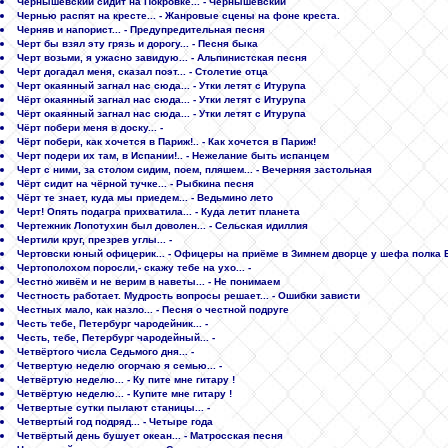
Чернышевский сидит на Покровке... - Чернышевский
Чернью распят на кресте... - Жанровые сцены на фоне креста.
Черняв и напорист... - Предупредительная песня
Черт бы взял эту грязь и дорогу... - Песня быка
Черт возьми, я ужасно завидую... - Альпинистская песня
Черт догадал меня, сказал поэт... - Столетие отца
Черт окаянный загнал нас сюда... - Утки летят с Итурупа
Чёрт окаянный загнал нас сюда... - Утки летят с Итурупа
Чёрт окаянный загнал нас сюда... - Утки летят с Итурупа
Чёрт побери меня в доску... -
Чёрт побери, как хочется в Париж!.. - Как хочется в Париж!
Черт подери их там, в Испании!.. - Нежелание быть испанцем
Черт с ними, за столом сидим, поем, пляшем... - Вечерняя застольная
Чёрт сидит на чёрной тучке... - Рыбкина песня
Чёрт те знает, куда мы приедем... - Ведьмино лето
Черт! Опять подагра прихватила... - Куда летит планета
Чертежник Лопотухин был доволен... - Сельская идиллия
Чертили круг, презрев углы... -
Чертовски юный офицерик... - Офицеры на приёме в Зимнем дворце у шефа полка
Чертополохом поросли,- скажу тебе на ухо... -
Честно живём и не верим в наветы... - Не понимаем
Честность работает. Мудрость вопросы решает... - Ошибки зависти
Честных мало, как назло... - Песня о честной подруге
Честь тебе, Петербург чародейник... -
Честь, тебе, Петербург чародейный... -
Четвёртого числа Седьмого дня... -
Четвертую неделю огорчаю я семью... -
Четвёртую неделю... - Ку пите мне гитару !
Четвёртую неделю... - Купите мне гитару !
Четвертые сутки пылают станицы... -
Четвертый год подряд... - Четыре года
Четвёртый день бушует океан... - Матросская песня