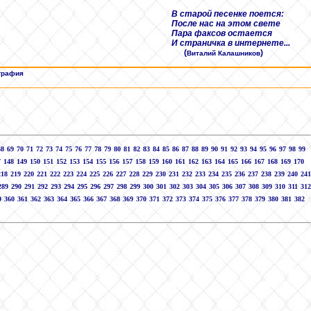
В старой песенке поется:
После нас на этом свете
Пара факсов остается
И страничка в интернете...
(
)
Виталий Калашников
графия
68
69
70
71
72
73
74
75
76
77
78
79
80
81
82
83
84
85
86
87
88
89
90
91
92
93
94
95
96
97
98
99
7
148
149
150
151
152
153
154
155
156
157
158
159
160
161
162
163
164
165
166
167
168
169
170
218
219
220
221
222
223
224
225
226
227
228
229
230
231
232
233
234
235
236
237
238
239
240
241
289
290
291
292
293
294
295
296
297
298
299
300
301
302
303
304
305
306
307
308
309
310
311
312
9
360
361
362
363
364
365
366
367
368
369
370
371
372
373
374
375
376
377
378
379
380
381
382