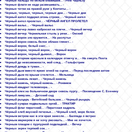
Черные пальцы по белым клавишам... - Рею Чарльзу
Черные флаги не надо развешивать... -
Черные четки на правой руке у Кончиты... -
Черные, черные, черные, черные дни... - Черные дни
Черный ангел подарил огонь строки... - Черный ангел
Чёрный ангел пролетал... - ЧЁРНЫЙ АНГЕЛ ПРОЛЕТЕЛ
Чёрный вальс... - Черный вальс
Черный вечер ловко набросил на плечи... - Черный вечер
Черный вечер. Чернильная стыль у реки... - Окский
Черный ворон зло кружится... - На распутье
Черный ворон сквозь белое облако глянет... -
Черный ворон, белый снег... -
Черный ворон, черный ворон... - Черный ворон
Черный ворон, черный дьявол... - Ворон
Чёрный вторник красным в календаре отмечу и... - На смерть Поэта
Черный до невозможности, мой след... - Гольфстрим
Чёрный дождь и туман... -
Черный дым вместо ярких огней на сцене... - Перед последним актом
Черный дым по крыше стелется... - Мельница
Черный камень лежит... - Черный камень
Чёрный камень, чёрный камень... - Реквием
Черный квадрат телевизора... -
Черный клен на больничном дворе сквозь пургу... - Посвящение С. Есенину
Чёрный лимузин... - Детский сад
Черный рыцарь - Витебский бальзам... - Черный рыцарь
Чёрный сумрак подвальных оргий... - ТРАКТИР
Черный флаг пиратский... - Пиратская кадриль
Чёрный хлеб вкусней печенья... - Чёрный хлеб, море белое
Черным ветром нас в эти края занесло... - Баллада о ветрах
Чёрным маркером я не хочу рисовать... - Мне не хочется.
Черным плащом с пурпурной подкладкой... - Вечер
Черных зерен терпкий сок... -