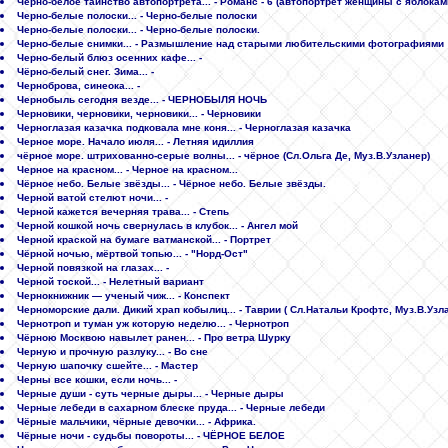
Черно-белое таинство автопортрета... - Романс - 6 (автопортрет женщины с яблокам
Черно-белые полоски... - Черно-белые полоски
Черно-белые полоски... - Черно-белые полоски.
Черно-белые снимки... - Размышление над старыми любительскими фотографиями
Черно-белый блюз осенних кафе... -
Чёрно-белый снег. Зима... -
Черноброва, синеока... -
Чернобыль сегодня везде... - ЧЕРНОБЫЛЯ НОЧЬ
Черновики, черновики, черновики... - Черновики
Черноглазая казачка подковала мне коня... - Черноглазая казачка
Черное море. Начало июля... - Летняя идиллия
чёрное море. штрихованно-серые волны... - чёрное (Сл.Ольга Де, Муз.В.Узланер)
Черное на красном... - Черное на красном...
Чёрное небо. Белые звёзды... - Чёрное небо. Белые звёзды.
Черной ватой стелют ночи... -
Черной кажется вечерняя трава... - Степь
Черной кошкой ночь свернулась в клубок... - Ангел мой
Черной краской на бумаге ватманской... - Портрет
Чёрной ночью, мёртвой топью... - "Норд-Ост"
Черной повязкой на глазах... -
Черной тоской... - Нелетный вариант
Чернокнижник — ученый чиж... - Конспект
Черноморские дали. Дикий храп кобылиц... - Таврии ( Сл.Натальи Крофтс, Муз.В.Узл
Чернотроп и туман уж которую неделю... - Чернотроп
Чёрною Москвою навылет ранен... - Про ветра Шурку
Черную и прочную разлуку... - Во сне
Черную шапочку сшейте... - Мастер
Черны все кошки, если ночь... -
Черные души - суть черные дыры... - Черные дыры
Черные лебеди в сахарном блеске пруда... - Черные лебеди
Чёрные мальчики, чёрные девочки... - Африка.
Чёрные ночи - судьбы повороты... - ЧЁРНОЕ БЕЛОЕ