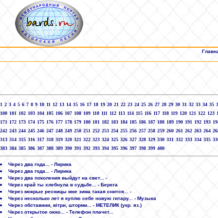
Главн
1
2
3
4
5
6
7
8
9
10
11
12
13
14
15
16
17
18
19
20
21
22
23
24
25
26
27
28
29
30
31
32
33
34
35
100
101
102
103
104
105
106
107
108
109
110
111
112
113
114
115
116
117
118
119
120
121
122
123
171
172
173
174
175
176
177
178
179
180
181
182
183
184
185
186
187
188
189
190
191
192
193
19
242
243
244
245
246
247
248
249
250
251
252
253
254
255
256
257
258
259
260
261
262
263
264
26
313
314
315
316
317
318
319
320
321
322
323
324
325
326
327
328
329
330
331
332
333
334
335
33
383
384
385
386
387
388
389
390
391
392
393
394
395
396
397
398
399
400
Через два года... - Лирика
Через два года... - Лирика
Через два поколения выйдут на свет... -
Через край ты хлебнула в судьбе... - Берега
Через мокрые ресницы мне зима такая снится... -
Через несколько лет я куплю себе новую гитару... - Музыка
Через обставини, вітри, шторми... - МЕТЕЛИК (укр. яз.)
Через открытое окно... - Телефон плачет...