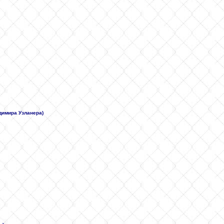
адимира Узланера)