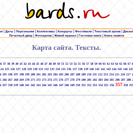
|
|
|
|
|
|
|
ая
Даты
Персоналии
Коллективы
Концерты
Фестивали
Текстовый архив
Диско
|
|
|
|
Печатный двор
Фотоархив
Живой журнал
Гостевая книга
Книга памяти
Карта сайта. Тексты.
36
37
38
39
40
41
42
43
44
45
46
47
48
49
50
51
52
53
54
55
56
57
58
59
60
61
62
63
64
65
66
67
124
125
126
127
128
129
130
131
132
133
134
135
136
137
138
139
140
141
142
143
144
145
146
14
4
195
196
197
198
199
200
201
202
203
204
205
206
207
208
209
210
211
212
213
214
215
216
217
5
266
267
268
269
270
271
272
273
274
275
276
277
278
279
280
281
282
283
284
285
286
287
288
357
6
337
338
339
340
341
342
343
344
345
346
347
348
349
350
351
352
353
354
355
356
358
35