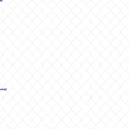
и)
анер)