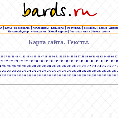
|
|
|
|
|
|
|
ая
Даты
Персоналии
Коллективы
Концерты
Фестивали
Текстовый архив
Диско
|
|
|
|
Печатный двор
Фотоархив
Живой журнал
Гостевая книга
Книга памяти
Карта сайта. Тексты.
36
37
38
39
40
41
42
43
44
45
46
47
48
49
50
51
52
53
54
55
56
57
58
59
60
61
62
63
64
65
66
67
124
125
126
127
128
129
130
131
132
133
134
135
136
137
138
139
140
141
142
143
144
145
146
14
4
195
196
197
198
199
200
201
202
203
204
205
206
207
208
209
210
211
212
213
214
215
216
217
5
266
267
268
269
270
271
272
273
274
275
276
277
278
279
280
281
282
283
284
285
286
287
288
6
337
338
339
340
341
342
343
344
345
346
347
348
349
350
351
352
353
354
355
356
357
358
359