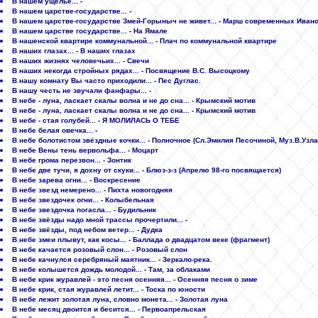
В нашем ущелье... -
В нашем цаpстве-госудаpстве... -
В нашем царстве-государстве Змей-Горыныч не живет... - Марш современных Иван
В нашем царстве государстве... - На Ямале
В нашенской квартире коммунальной... - Плач по коммунальной квартире
В наших глазах... - В наших глазах
В наших жизнях человечьих... - Свечи
В наших некогда стройных рядах... - Посвящение В.С. Высоцкому
В нашу комнату Вы часто приходили... - Пес Дуглас.
В нашу честь не звучали фанфары... -
В небе - луна, ласкает скалы волна и не до сна... - Крымский мотив
В небе - луна, ласкает скалы волна и не до сна... - Крымский мотив
В небе - стая голубей... - Я МОЛИЛАСЬ О ТЕБЕ
В небе белая овечка... -
В небе болотистом звёздные кочки... - Полночное (Сл.Эмилия Песочиной, Муз.В.Узл
В небе Вены тень вервольфа... - Моцарт
В небе грома перезвон... - Зонтик
В небе две тучи, я дохну от скуки... - Блюз-з-з (Апрелю 98-го посвящается)
В небе зарева огни... - Воскресение
В небе звезд немерено... - Пихта новогодняя
В небе звездочек огни... - Колыбельная
В небе звездочка погасла... - Будильник
В небе звёзды надо мной трассы прочертили... -
В небе звёзды, под небом ветер... - Дудка
В небе змеи плывут, как косы... - Баллада о двадцатом веке (фрагмент)
В небе качается розовый слон... - Розовый слон
В небе качнулся серебряный маятник... - Зеркало-река.
В небе колышется дождь молодой... - Там, за облаками
В небе крик журавлей - это песня осенняя... - Осенняя песня о зиме
В небе крик, стая журавлей летит... - Тоска по юности
В небе лежит золотая луна, словно монета... - Золотая луна
В небе месяц двоится и бесится... - Первоапрельская