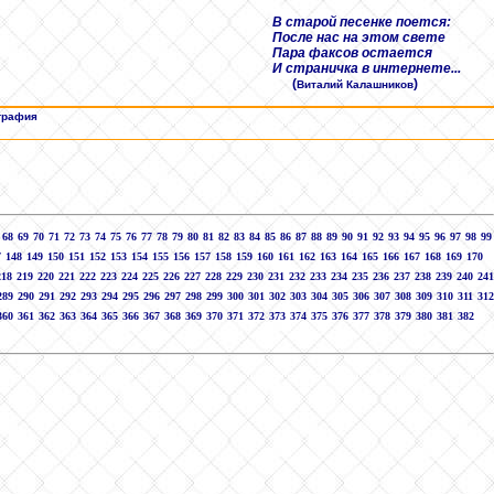
В старой песенке поется:
После нас на этом свете
Пара факсов остается
И страничка в интернете...
(
)
Виталий Калашников
графия
68
69
70
71
72
73
74
75
76
77
78
79
80
81
82
83
84
85
86
87
88
89
90
91
92
93
94
95
96
97
98
99
7
148
149
150
151
152
153
154
155
156
157
158
159
160
161
162
163
164
165
166
167
168
169
170
218
219
220
221
222
223
224
225
226
227
228
229
230
231
232
233
234
235
236
237
238
239
240
241
289
290
291
292
293
294
295
296
297
298
299
300
301
302
303
304
305
306
307
308
309
310
311
312
360
361
362
363
364
365
366
367
368
369
370
371
372
373
374
375
376
377
378
379
380
381
382