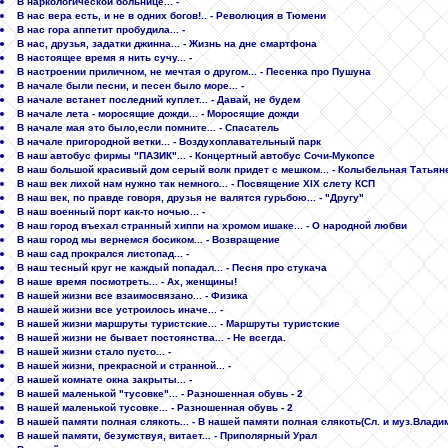
В наркологической больнице... -
В нас вера есть, и не в одних богов!.. - Революция в Тюмени
В нас гора аппетит пробудила... -
В нас, друзья, задатки джинна... - Жизнь на дне смартфона
В настоящее время я нить сучу... -
В настроении приличном, не мечтая о другом... - Песенка про Пушуна
В начале были песни, и песен было море... -
В начале встанет последний куплет... - Давай, не будем
В начале лета - моросящие дожди... - Моросящие дожди
В начале мая это было,если помните... - Спасатель
В начале пригородной ветки... - Воздухоплавательный парк
В наш автобус фирмы "ПАЗИК"... - Концертный автобус Сочи-Мукопсе
В наш большой красивый дом серый волк придет с мешком... - Колыбельная Татьян
В наш век лихой нам нужно так немного... - Посвящение XIX слету КСП
В наш век, по правде говоря, друзья не валятся гурьбою... - "Другу"
В наш военный порт как-то ночью... -
В наш город въехал странный хиппи на хромом ишаке... - О народной любви
В наш город мы вернемся босиком... - Возвращение
В наш сад прокрался листопад... -
В наш тесный круг не каждый попадал... - Песня про стукача
В наше время посмотреть... - Ах, женщины!
В нашей жизни все взаимосвязано... - Физика
В нашей жизни все устроилось иначе... -
В нашей жизни маршруты туристские... - Маршруты туристские
В нашей жизни не бывает постоянства... - Не всегда.
В нашей жизни стало пусто... -
В нашей жизни, прекрасной и странной... -
В нашей комнате окна закрыты... -
В нашей маленькой "тусовке"... - Разношенная обувь - 2
В нашей маленькой тусовке... - Разношенная обувь - 2
В нашей памяти полная слякоть... - В нашей памяти полная слякоть(Сл. и муз.Влади
В нашей памяти, безумствуя, витает... - Приполярный Урал