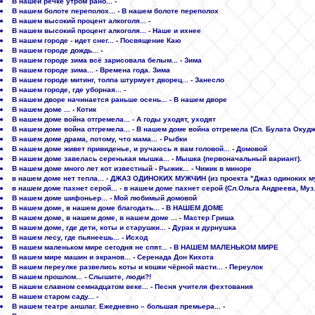
В нашей речке утром рано... -
В нашем болоте переполох... - В нашем болоте переполох
В нашем высокий процент алкоголя... -
В нашем высокий процент алкоголя... - Наше и ихнее
В нашем городе - идет снег... - Посвящение Каю
В нашем городе дождь... -
В нашем городе зима всё зарисовала белым... - Зима
В нашем городе зима... - Времена года. Зима
В нашем городе митинг, толпа штурмует дворец... - Занесло
В нашем городе, где уборная... -
В нашем дворе начинается раньше осень... - В нашем дворе
В нашем доме ... - Котик
В нашем доме война отгремела... - А годы уходят, уходят
В нашем доме война отгремела... - В нашем доме война отгремела (Сл. Булата Окуд
В нашем доме драма, потому, что мама... - Рыбки
В нашем доме живет привиденье, и ручаюсь я вам головой... - Домовой
В нашем доме завелась серенькая мышка... - Мышка (первоначальный вариант).
В нашем доме много лет кот известный - Рыжик... - Чижик в миноре
в нашем доме нет тепла... - ДЖАЗ ОДИНОКИХ МУЖЧИН (из проекта "Джаз одиноких муж
в нашем доме пахнет серой... - в нашем доме пахнет серой (Сл.Ольга Андреева, Муз
В нашем доме шифоньер... - Мой любимый домовой
В нашем доме, в нашем доме благодать... - В НАШЕМ ДОМЕ
В нашем доме, в нашем доме, в нашем доме ... - Мастер Гриша
В нашем доме, где дети, коты и старушки... - Дурак и дурнушка
В нашем лесу, где пьянеешь... - Исход
В нашем маленьком мире сегодня не спят... - В НАШЕМ МАЛЕНЬКОМ МИРЕ
В нашем мире машин и экранов... - Серенада Дон Кихота
В нашем переулке развелись коты и кошки чёрной масти... - Переулок
В нашем прошлом... - Слышите, люди?!
В нашем славном семнадцатом веке... - Песня учителя фехтования
В нашем старом саду... -
В нашем театре аншлаг. Ежедневно – большая премьера... -