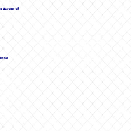
ов-Царевичей
анера)