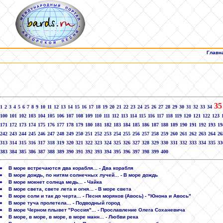
Главн
35
1
2
3
4
5
6
7
8
9
10
11
12
13
14
15
16
17
18
19
20
21
22
23
24
25
26
27
28
29
30
31
32
33
34
100
101
102
103
104
105
106
107
108
109
110
111
112
113
114
115
116
117
118
119
120
121
122
123
171
172
173
174
175
176
177
178
179
180
181
182
183
184
185
186
187
188
189
190
191
192
193
19
242
243
244
245
246
247
248
249
250
251
252
253
254
255
256
257
258
259
260
261
262
263
264
26
313
314
315
316
317
318
319
320
321
322
323
324
325
326
327
328
329
330
331
332
333
334
335
33
383
384
385
386
387
388
389
390
391
392
393
394
395
396
397
398
399
400
В море встречаются два корабля... - Два корабля
В море дождь, по нитям солнечных лучей... - В море дождь
В море мокнет солнца медь... - Чайка
В море света, свете лета и огня... - В море света
В море соли и так до черта... - Песня моряков (Авось) - "Юнона и Авось"
В море туча пролетела... - Подводный город
В море Черном плывет "Россия"... - Прославление Олега Соханевича
В море, в море, в море, в море манн... - Любви река