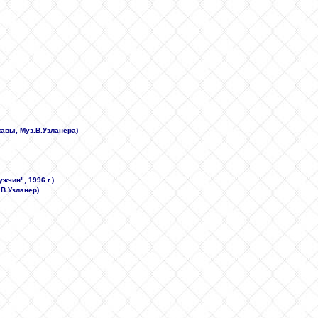
жавы, Муз.В.Узланера)
чин", 1996 г.)
.В.Узланер)