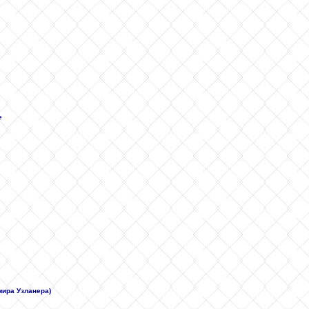
е
мира Узланера)