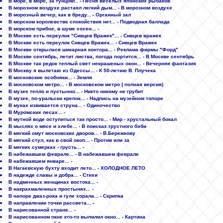
В море, в море, за тунцом!.. - Песня весёлых японских рыбаков
В морозном воздухе растаял легкий дым... - В морозном воздухе
В морозный вечер, как в бреду... - Органный зал
В морском королевстве спокойствия нет... - Подводная баллада
В морском прибое, в шуме сосен... -
В Москве есть переулок "Сивцев Вражек"... - Сивцев вражек
В Москве есть переулок Сивцев Вражек... - Сивцев Вражек
В Москве открылася шикарная контора... - Реклама фирмы "Форд"
В Москве сентябрь, летит листва, погода портится... - В Москве сентябрь
В Москве так редок теплый свет некрашеных окон... - Вечерняя фантазия
В Москву я вылетаю из Одессы... - К 50-летию В. Плучека
В московские особняки... - Земля
В московском метро... - В московском метро ( полная версия)
В музее тепло и пустынно... - Никто никому не грубит
В музее, по-уральски крепок... - Надпись на музейном топоре
В муках извивается струна... - Одиночество
В Муромских лесах... -
В мутной воде оступиться так просто... - Мир - хрустальный бокал
В мыслях о мясе и хлебе... - В поисках грустного бэби
В мягкий омут московских дворов... - В.Бережкову
В мягкий стул, как в свой окоп... - Против или за
В мягких сумерках - грусть... -
В набежавшем феврале... - В набежавшем феврале
В набежавшем январе... -
В Нагаевскую бухту входит лето... - ХОЛОДНОЕ ЛЕТО
В надежде славы и добра... - Стихи
В надменных женщинах востока... -
В накрахмаленных простынях... -
В напоре джаз-рока и гуле хорала... - Скрипка
В направлении точки рассвета... -
В нарисованной стране... -
В нарисованном окне кто-то выпилил окно... - Картина